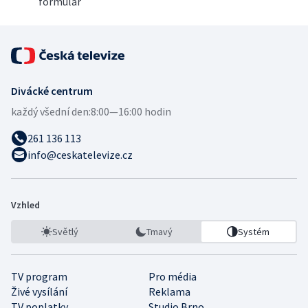
formulář
Divácké centrum
každý všední den:
8:00—16:00 hodin
261 136 113
info@ceskatelevize.cz
Vzhled
Světlý
Tmavý
Systém
TV program
Pro média
Živé vysílání
Reklama
TV poplatky
Studio Brno