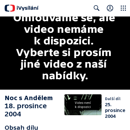
Omlouváme se, ale 
Close
Search
video nemáme 
k dispozici. 
Vyberte si prosím 
jiné video z naší 
nabídky.
Noc s Andělem
Další díl
Video není
18. prosince
25.
k dispozici
prosince
2004
2004
Obsah dílu