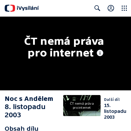
Close
Search
ČT nemá práva 
pro internet
Noc s Andělem
Další díl
ČT nemá práva
8. listopadu
15.
pro internet
listopadu
2003
2003
Obsah dílu