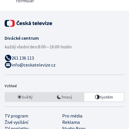
formulář
Divácké centrum
každý všední den:
8:00—16:00 hodin
261 136 113
info@ceskatelevize.cz
Vzhled
Světlý
Tmavý
Systém
TV program
Pro média
Živé vysílání
Reklama
TV poplatky
Studio Brno