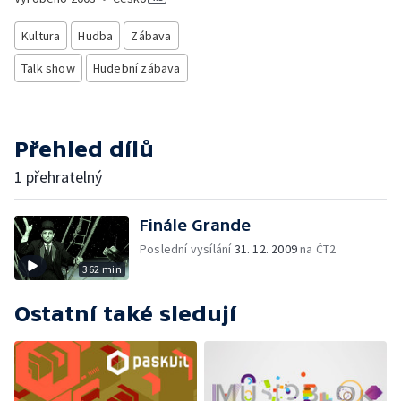
Kultura
Hudba
Zábava
Talk show
Hudební zábava
Přehled dílů
1 přehratelný
Finále Grande
Poslední vysílání
31. 12. 2009
na ČT2
362 min
Ostatní také sledují