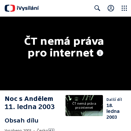
Close
Search
ČT nemá práva 
pro internet
Noc s Andělem
Další díl
ČT nemá práva
11. ledna 2003
18.
pro internet
ledna
2003
Obsah dílu
Vyrobeno
2003
•
Česko