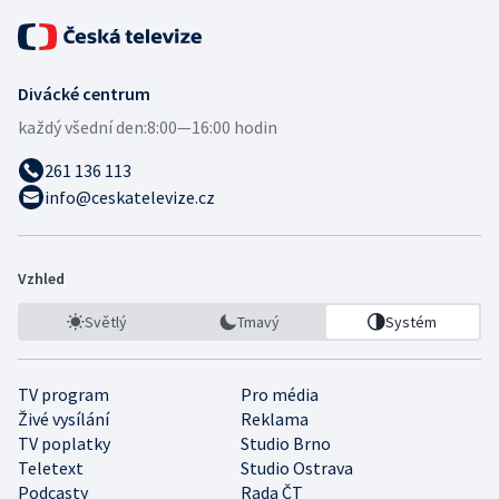
Divácké centrum
každý všední den:
8:00—16:00 hodin
261 136 113
info@ceskatelevize.cz
Vzhled
Světlý
Tmavý
Systém
TV program
Pro média
Živé vysílání
Reklama
TV poplatky
Studio Brno
Teletext
Studio Ostrava
Podcasty
Rada ČT