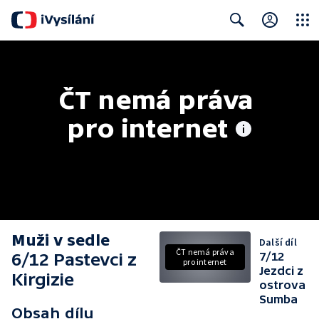
Close
Search
ČT nemá práva 
pro internet
Muži v sedle
Další díl
ČT nemá práva
6/12 Pastevci z
7/12
pro internet
Jezdci z
Kirgizie
ostrova
Sumba
Obsah dílu