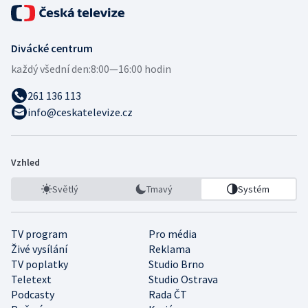
Divácké centrum
každý všední den:
8:00—16:00 hodin
261 136 113
info@ceskatelevize.cz
Vzhled
Světlý
Tmavý
Systém
TV program
Pro média
Živé vysílání
Reklama
TV poplatky
Studio Brno
Teletext
Studio Ostrava
Podcasty
Rada ČT