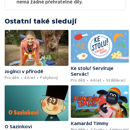
nemá žádné přehratelné díly.
Ostatní také sledují
Ke stolu! Servíruje
Jogínci v přírodě
Servác!
Pro děti
4-6 let
Pohybový
Pro děti
4-6 let
Vzdělávací
Kamarád Timmy
O Sazinkovi
Pro děti
2-4 roky
Animovaný