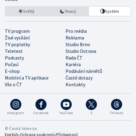
Světlý
Tmavý
Systém
TV program
Pro média
Živé vysílání
Reklama
TV poplatky
Studio Brno
Teletext
Studio Ostrava
Podcasty
Rada ČT
Počasí
Kariéra
E-shop
Podávání námětů
Mobilní a TV aplikace
Časté dotazy
Vše o ČT
Kontakty
Instagram
Facebook
YouTube
X
Threads
© Česká televize
•
•
English
Ochrana soukromí
Přístupnost