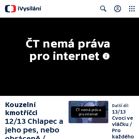
Close
Search
ČT nemá práva 
pro internet
Kouzelní
Další díl
ČT nemá práva
kmotříčci
13/13
pro internet
Cvoci ve
12/13 Chlapec a
vláčku /
jeho pes, nebo
Pro
každého
obráceně /