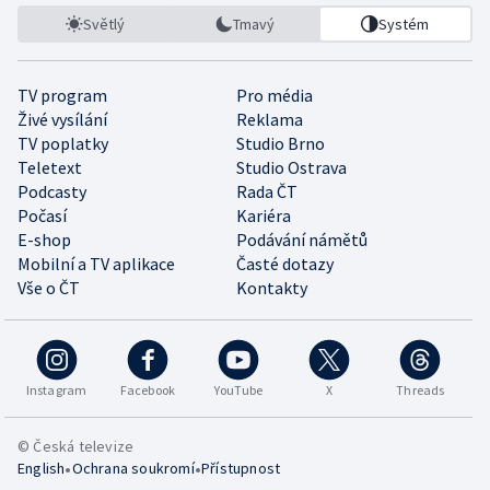
Světlý
Tmavý
Systém
TV program
Pro média
Živé vysílání
Reklama
TV poplatky
Studio Brno
Teletext
Studio Ostrava
Podcasty
Rada ČT
Počasí
Kariéra
E-shop
Podávání námětů
Mobilní a TV aplikace
Časté dotazy
Vše o ČT
Kontakty
Instagram
Facebook
YouTube
X
Threads
© Česká televize
•
•
English
Ochrana soukromí
Přístupnost