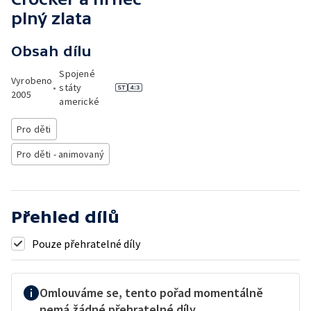
plný zlata
Obsah dílu
Spojené
Vyrobeno
•
státy
2005
americké
Pro děti
Pro děti - animovaný
Přehled dílů
Pouze přehratelné díly
Omlouváme se, tento pořad momentálně
nemá žádné přehratelné díly.