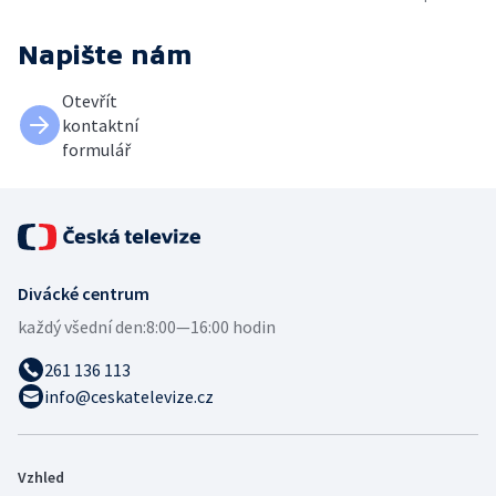
Napište nám
Otevřít
kontaktní
formulář
Divácké centrum
každý všední den:
8:00—16:00 hodin
261 136 113
info@ceskatelevize.cz
Vzhled