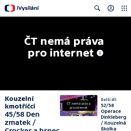
Close
Search
ČT nemá práva 
pro internet
Kouzelní
Další díl
ČT nemá práva
kmotříčci
52/58
pro internet
Operace
45/58 Den
Dinkleberg
zmatek /
/ Kouzelná
školka
Crocker a hrnec