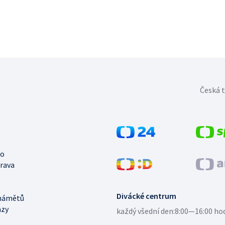
Česká t
no
trava
Divácké centrum
námětů
azy
každý všední den:
8:00—16:00 ho