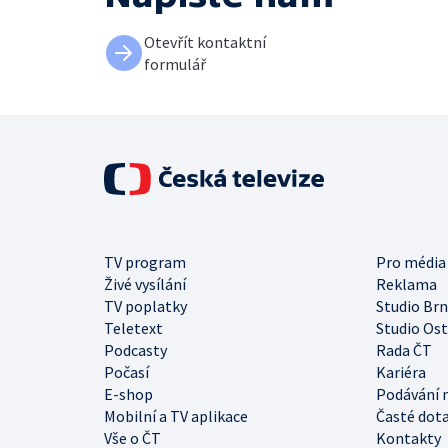
Otevřít kontaktní
formulář
TV program
Pro média
Živé vysílání
Reklama
TV poplatky
Studio Br
Teletext
Studio Os
Podcasty
Rada ČT
Počasí
Kariéra
E-shop
Podávání 
Mobilní a TV aplikace
Časté dot
Vše o ČT
Kontakty