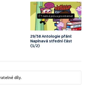
ČT nemá práva pro internet
29/58 Antologie přání:
Napínavá střední část
(1/2)
telné díly.