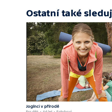
Ostatní také sleduj
Jogínci v přírodě
Pro děti
4-6 let
Pohybový