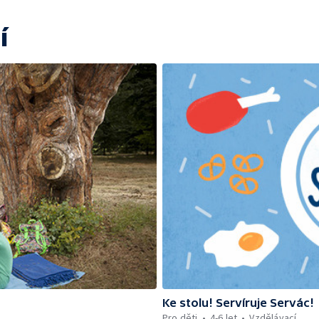
í
Ke stolu! Servíruje Servác!
Pro děti
4-6 let
Vzdělávací