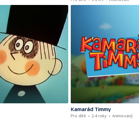
Kamarád Timmy
Pro děti
2-4 roky
Animovaný