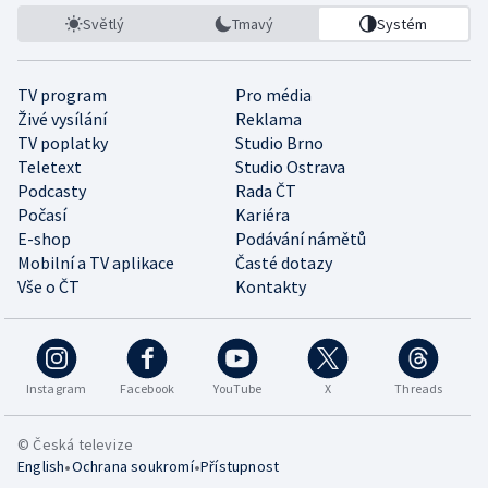
Světlý
Tmavý
Systém
TV program
Pro média
Živé vysílání
Reklama
TV poplatky
Studio Brno
Teletext
Studio Ostrava
Podcasty
Rada ČT
Počasí
Kariéra
E-shop
Podávání námětů
Mobilní a TV aplikace
Časté dotazy
Vše o ČT
Kontakty
Instagram
Facebook
YouTube
X
Threads
© Česká televize
•
•
English
Ochrana soukromí
Přístupnost