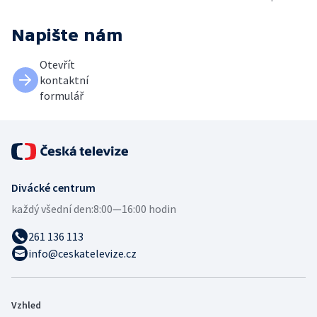
Napište nám
Otevřít
kontaktní
formulář
Divácké centrum
každý všední den:
8:00—16:00 hodin
261 136 113
info@ceskatelevize.cz
Vzhled