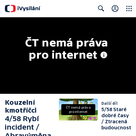
Close
Search
ČT nemá práva 
pro internet
Kouzelní
Další díl
ČT nemá práva
kmotříčci
5/58 Staré
pro internet
dobré časy
4/58 Rybí
/ Ztracená
incident /
budoucnost
Abravýměna