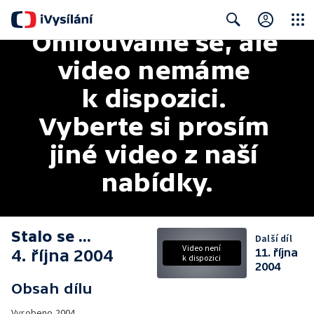
Omlouváme se, ale 
Close
Search
video nemáme 
k dispozici. 
Vyberte si prosím 
jiné video z naší 
nabídky.
Stalo se ...
Další díl
Video není
4. října 2004
11. října
k dispozici
2004
Obsah dílu
Vyrobeno
2004