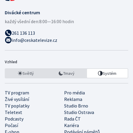
Divácké centrum
každý všední den:
8:00—16:00 hodin
261 136 113
info@ceskatelevize.cz
Vzhled
Světlý
Tmavý
Systém
TV program
Pro média
Živé vysílání
Reklama
TV poplatky
Studio Brno
Teletext
Studio Ostrava
Podcasty
Rada ČT
Počasí
Kariéra
E-shop
Podávání námětů