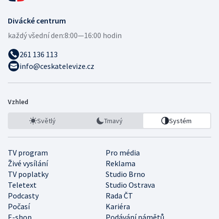
Divácké centrum
každý všední den:
8:00—16:00 hodin
261 136 113
info@ceskatelevize.cz
Vzhled
Světlý
Tmavý
Systém
TV program
Pro média
Živé vysílání
Reklama
TV poplatky
Studio Brno
Teletext
Studio Ostrava
Podcasty
Rada ČT
Počasí
Kariéra
E-shop
Podávání námětů