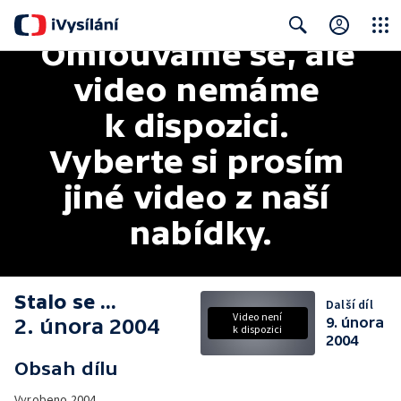
Omlouváme se, ale 
Close
Search
video nemáme 
k dispozici. 
Vyberte si prosím 
jiné video z naší 
nabídky.
Stalo se ...
Další díl
Video není
2. února 2004
9. února
k dispozici
2004
Obsah dílu
Vyrobeno
2004