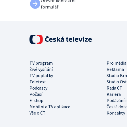
Otevřít kontaktní
formulář
TV program
Pro média
Živé vysílání
Reklama
TV poplatky
Studio Br
Teletext
Studio Os
Podcasty
Rada ČT
Počasí
Kariéra
E-shop
Podávání 
Mobilní a TV aplikace
Časté dot
Vše o ČT
Kontakty