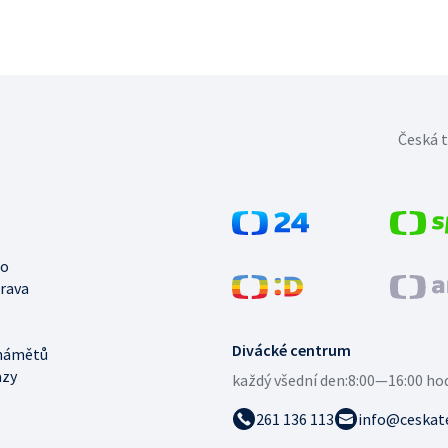
Česká t
no
trava
Divácké centrum
námětů
azy
každý všední den:
8:00—16:00 ho
261 136 113
info@ceskate