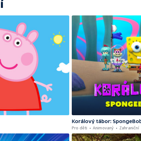
í
Korálový tábor: SpongeBob
Pro děti
Animovaný
Zahraniční