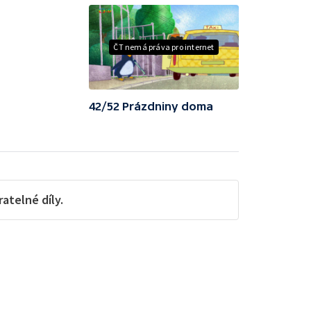
ČT nemá práva pro internet
42/52 Prázdniny doma
telné díly.