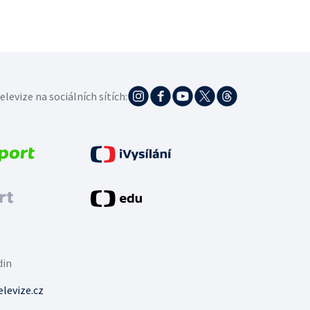
elevize na sociálních sítích:
din
levize.cz