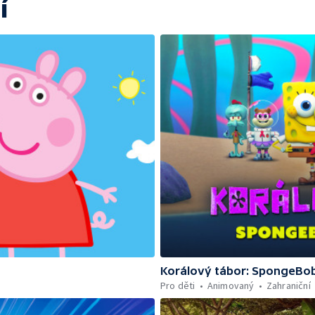
í
Korálový tábor: SpongeBob
Pro děti
Animovaný
Zahraniční