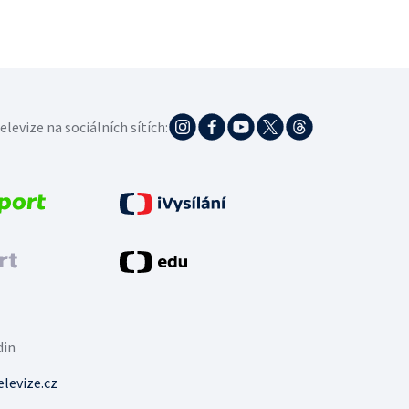
elevize na sociálních sítích:
din
levize.cz