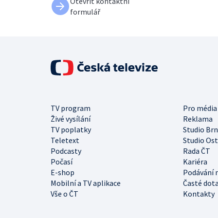
Otevřít kontaktní
formulář
TV program
Pro média
Živé vysílání
Reklama
TV poplatky
Studio Br
Teletext
Studio Os
Podcasty
Rada ČT
Počasí
Kariéra
E-shop
Podávání 
Mobilní a TV aplikace
Časté dot
Vše o ČT
Kontakty