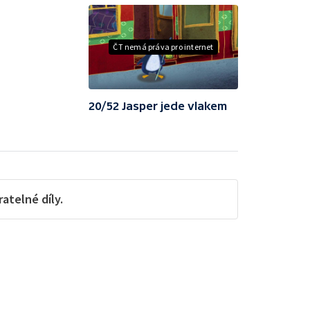
ČT nemá práva pro internet
20/52 Jasper jede vlakem
telné díly.