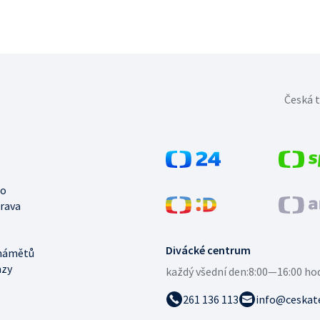
Česká t
no
trava
Divácké centrum
námětů
azy
každý všední den:
8:00—16:00 ho
261 136 113
info@ceskate