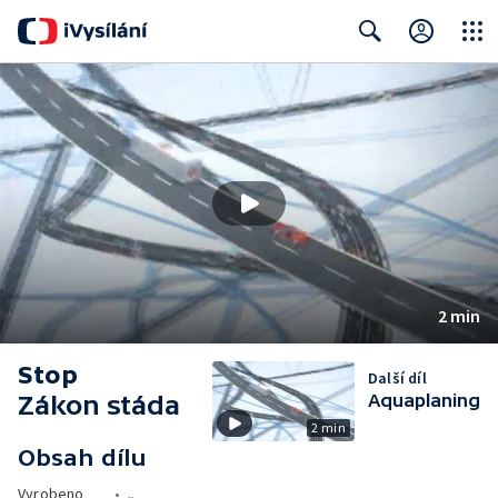
Close
Search
2 min
Stop
Další díl
Zákon stáda
Aquaplaning
2 min
Obsah dílu
Vyrobeno
•