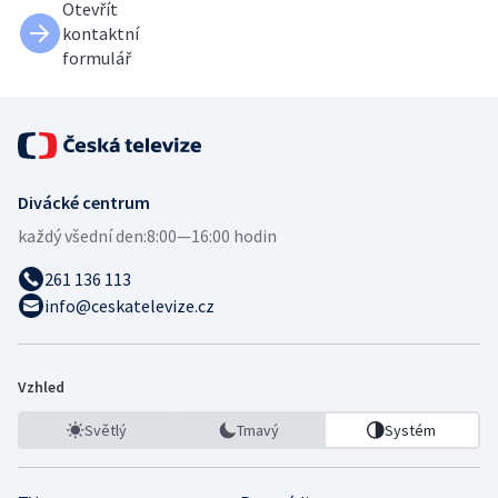
Otevřít
kontaktní
formulář
Divácké centrum
každý všední den:
8:00—16:00 hodin
261 136 113
info@ceskatelevize.cz
Vzhled
Světlý
Tmavý
Systém