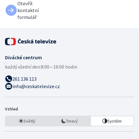
Otevřít
kontaktní
formulář
Divácké centrum
každý všední den:
8:00—16:00 hodin
261 136 113
info@ceskatelevize.cz
Vzhled
Světlý
Tmavý
Systém