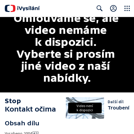
Omlouváme se, ale 
Close
Search
video nemáme 
k dispozici. 
Vyberte si prosím 
jiné video z naší 
nabídky.
Stop
Další díl
Video není
Kontakt očima
Troubení
k dispozici
Obsah dílu
Vyrobeno
2004