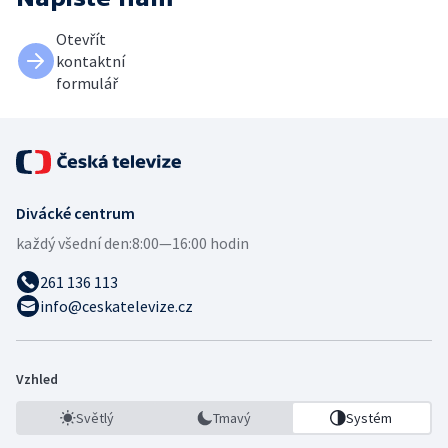
Otevřít
kontaktní
formulář
Divácké centrum
každý všední den:
8:00—16:00 hodin
261 136 113
info@ceskatelevize.cz
Vzhled
Světlý
Tmavý
Systém