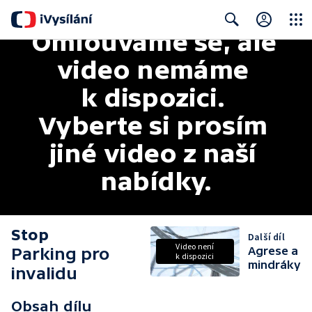
Omlouváme se, ale 
Close
Search
video nemáme 
k dispozici. 
Vyberte si prosím 
jiné video z naší 
nabídky.
Stop
Další díl
Video není
Parking pro
Agrese a
k dispozici
mindráky
invalidu
Obsah dílu