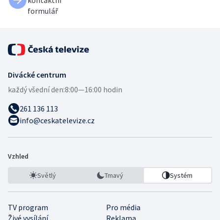
kontaktní
formulář
Divácké centrum
každý všední den:
8:00—16:00 hodin
261 136 113
info@ceskatelevize.cz
Vzhled
Světlý
Tmavý
Systém
TV program
Pro média
Živé vysílání
Reklama