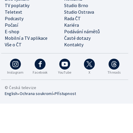
TV poplatky
Studio Brno
Teletext
Studio Ostrava
Podcasty
Rada ČT
Počasí
Kariéra
E-shop
Podávání námětů
Mobilní a TV aplikace
Časté dotazy
Vše o ČT
Kontakty
Instagram
Facebook
YouTube
X
Threads
© Česká televize
•
•
English
Ochrana soukromí
Přístupnost