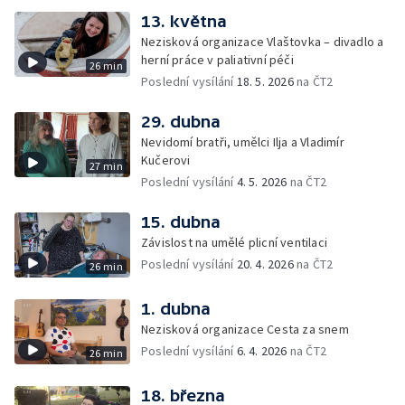
13. května
Nezisková organizace Vlaštovka – divadlo a
herní práce v paliativní péči
26 min
Poslední vysílání
18. 5. 2026
na ČT2
29. dubna
Nevidomí bratři, umělci Ilja a Vladimír
Kučerovi
27 min
Poslední vysílání
4. 5. 2026
na ČT2
15. dubna
Závislost na umělé plicní ventilaci
Poslední vysílání
20. 4. 2026
na ČT2
26 min
1. dubna
Nezisková organizace Cesta za snem
Poslední vysílání
6. 4. 2026
na ČT2
26 min
18. března