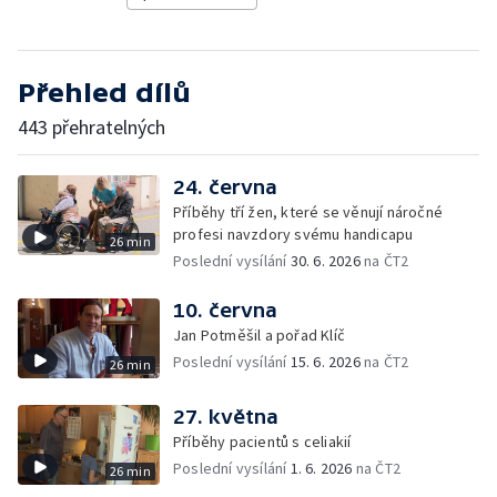
Přehled dílů
443 přehratelných
24. června
Příběhy tří žen, které se věnují náročné
profesi navzdory svému handicapu
26 min
Poslední vysílání
30. 6. 2026
na ČT2
10. června
Jan Potměšil a pořad Klíč
Poslední vysílání
15. 6. 2026
na ČT2
26 min
27. května
Příběhy pacientů s celiakií
Poslední vysílání
1. 6. 2026
na ČT2
26 min