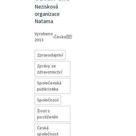
Nezisková
organizace
Natama
Vyrobeno
•
Česko
2013
Zpravodajství
Zprávy ze
zdravotnictví
Společenská
publicistika
Společnost
Život s
postižením
Česká
společnost