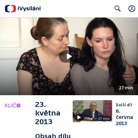
Search
27 min
23.
Další díl
6.
května
června
27 min
2013
2013
Obsah dílu