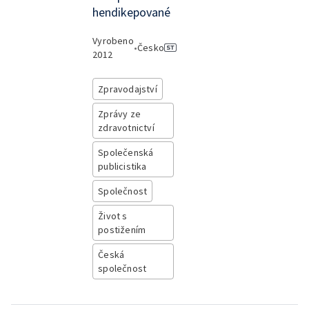
hendikepované
Vyrobeno
•
Česko
2012
Zpravodajství
Zprávy ze
zdravotnictví
Společenská
publicistika
Společnost
Život s
postižením
Česká
společnost