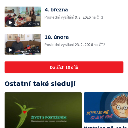
4. března
Poslední vysílání
9. 3. 2026
na ČT2
27 min
18. února
Poslední vysílání
23. 2. 2026
na ČT2
27 min
Dalších 10 dílů
Ostatní také sledují
Neptej se mě, co je