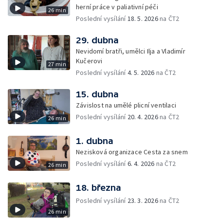
herní práce v paliativní péči
26 min
Poslední vysílání
18. 5. 2026
na ČT2
29. dubna
Nevidomí bratři, umělci Ilja a Vladimír
Kučerovi
27 min
Poslední vysílání
4. 5. 2026
na ČT2
15. dubna
Závislost na umělé plicní ventilaci
Poslední vysílání
20. 4. 2026
na ČT2
26 min
1. dubna
Nezisková organizace Cesta za snem
Poslední vysílání
6. 4. 2026
na ČT2
26 min
18. března
Poslední vysílání
23. 3. 2026
na ČT2
26 min