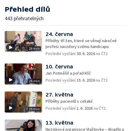
Přehled dílů
443 přehratelných
24. června
Příběhy tří žen, které se věnují náročné
profesi navzdory svému handicapu
26 min
Poslední vysílání
30. 6. 2026
na ČT2
10. června
Jan Potměšil a pořad Klíč
Poslední vysílání
15. 6. 2026
na ČT2
26 min
27. května
Příběhy pacientů s celiakií
Poslední vysílání
1. 6. 2026
na ČT2
26 min
13. května
Nezisková organizace Vlaštovka – divadlo a