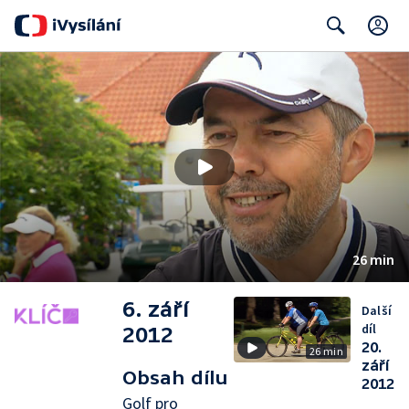
C
Search
26 min
6. září
Další
díl
2012
20.
26 min
září
Obsah dílu
2012
Golf pro