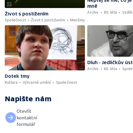
mně
Archiv
80. léta
Vzděl
Život s postižením
Společnost
Život s postižením
Menšiny
Dluh - Jedličkův ús
Archiv
60. léta
Spole
Dotek tmy
Kultura
Výtvarné umění
Společnost
Napište nám
Otevřít
kontaktní
formulář