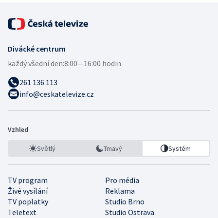
Divácké centrum
každý všední den:
8:00—16:00 hodin
261 136 113
info@ceskatelevize.cz
Vzhled
Světlý
Tmavý
Systém
TV program
Pro média
Živé vysílání
Reklama
TV poplatky
Studio Brno
Teletext
Studio Ostrava