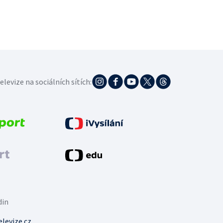
elevize na sociálních sítích:
din
levize.cz