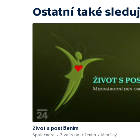
Ostatní také sleduj
Život s postižením
Společnost
Život s postižením
Menšiny