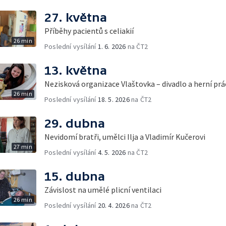
27. května
Příběhy pacientů s celiakií
26 min
Poslední vysílání
1. 6. 2026
na ČT2
13. května
Nezisková organizace Vlaštovka – divadlo a herní prác
26 min
Poslední vysílání
18. 5. 2026
na ČT2
29. dubna
Nevidomí bratři, umělci Ilja a Vladimír Kučerovi
27 min
Poslední vysílání
4. 5. 2026
na ČT2
15. dubna
Závislost na umělé plicní ventilaci
26 min
Poslední vysílání
20. 4. 2026
na ČT2