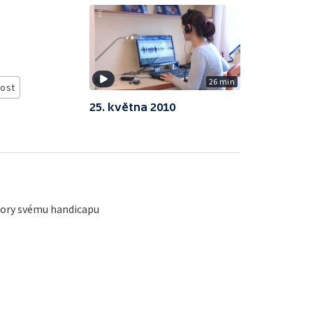
26 min
ost
25. května 2010
zdory svému handicapu