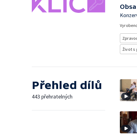
Obsa
Konzer
Vyroben
Zpravod
Život s
Přehled dílů
443 přehratelných