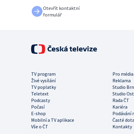
Otevřít kontaktní
formulář
TV program
Pro média
Živé vysílání
Reklama
TV poplatky
Studio Br
Teletext
Studio Os
Podcasty
Rada ČT
Počasí
Kariéra
E-shop
Podávání 
Mobilní a TV aplikace
Časté dot
Vše o ČT
Kontakty