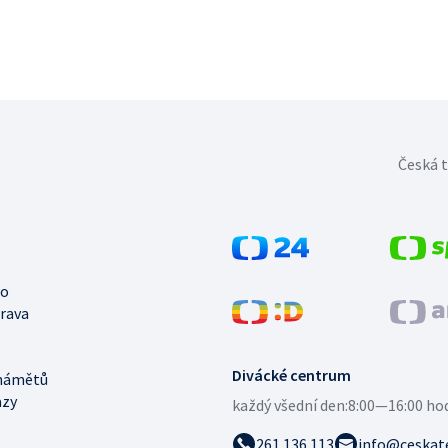
Česká t
no
trava
Divácké centrum
námětů
azy
každý všední den:
8:00—16:00 ho
261 136 113
info@ceskate