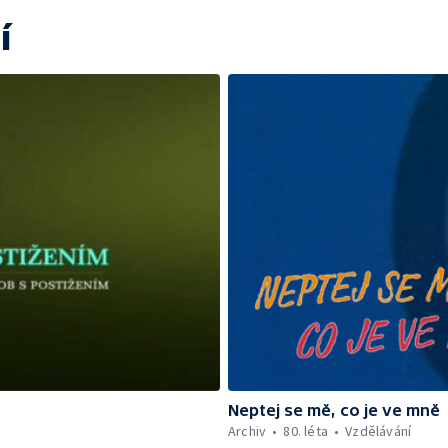
í
Neptej se mě, co je ve mně
Archiv
80. léta
Vzdělávání