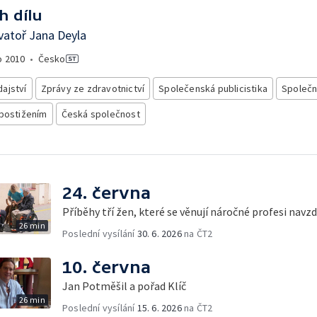
h dílu
vatoř Jana Deyla
o
2010
•
Česko
ajství
Zprávy ze zdravotnictví
Společenská publicistika
Společn
 postižením
Česká společnost
24. června
Příběhy tří žen, které se věnují náročné profesi nav
26 min
Poslední vysílání
30. 6. 2026
na ČT2
10. června
Jan Potměšil a pořad Klíč
26 min
Poslední vysílání
15. 6. 2026
na ČT2