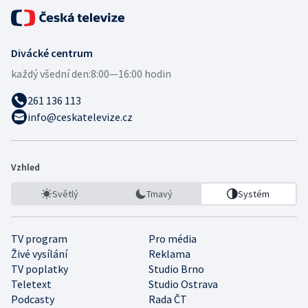
Divácké centrum
každý všední den:
8:00—16:00 hodin
261 136 113
info@ceskatelevize.cz
Vzhled
Světlý
Tmavý
Systém
TV program
Pro média
Živé vysílání
Reklama
TV poplatky
Studio Brno
Teletext
Studio Ostrava
Podcasty
Rada ČT