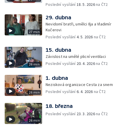
Poslední vysílání
18. 5. 2026
na ČT2
29. dubna
Nevidomí bratři, umělci Ilja a Vladimír
Kučerovi
27 min
Poslední vysílání
4. 5. 2026
na ČT2
15. dubna
Závislost na umělé plicní ventilaci
Poslední vysílání
20. 4. 2026
na ČT2
26 min
1. dubna
Nezisková organizace Cesta za snem
Poslední vysílání
6. 4. 2026
na ČT2
26 min
18. března
Poslední vysílání
23. 3. 2026
na ČT2
26 min