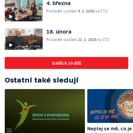
4. března
Poslední vysílání
9. 3. 2026
na ČT2
27 min
18. února
Poslední vysílání
23. 2. 2026
na ČT2
27 min
Dalších 10 dílů
Ostatní také sledují
Neptej se mě, co je