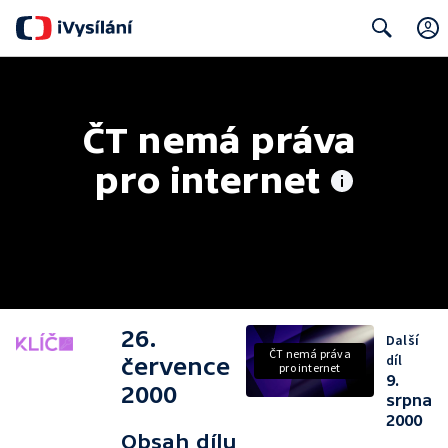
Search
ČT nemá práva 
pro internet
26.
Další
ČT nemá práva
díl
července
pro internet
9.
2000
srpna
2000
Obsah dílu