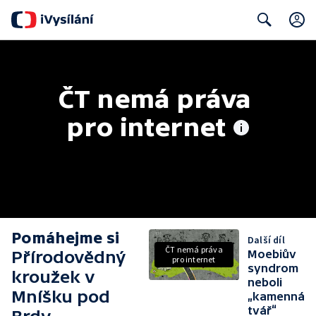
Search
ČT nemá práva 
pro internet
Pomáhejme si
Další díl
ČT nemá práva
Přírodovědný
Moebiův
pro internet
syndrom
kroužek v
neboli
Mníšku pod
„kamenná
tvář“