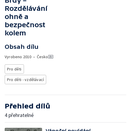
Brdy –
Rozdělávání
ohně a
bezpečnost
kolem
Obsah dílu
Vyrobeno
2010
•
Česko
Pro děti
Pro děti - vzdělávací
Přehled dílů
4 přehratelné
Vánoční povídání