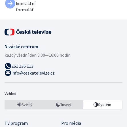
kontaktní
formulář
Divácké centrum
každý všední den:
8:00—16:00 hodin
261 136 113
info@ceskatelevize.cz
Vzhled
Světlý
Tmavý
Systém
TV program
Pro média