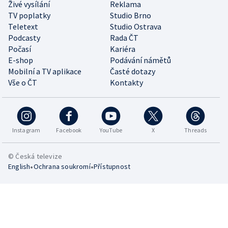
Živé vysílání
Reklama
TV poplatky
Studio Brno
Teletext
Studio Ostrava
Podcasty
Rada ČT
Počasí
Kariéra
E-shop
Podávání námětů
Mobilní a TV aplikace
Časté dotazy
Vše o ČT
Kontakty
Instagram
Facebook
YouTube
X
Threads
© Česká televize
•
•
English
Ochrana soukromí
Přístupnost