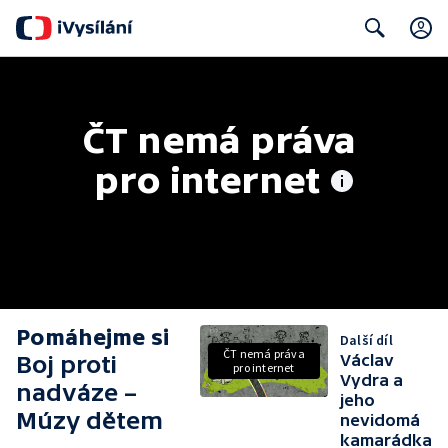
Search
ČT nemá práva 
pro internet
Pomáhejme si
Další díl
ČT nemá práva
Boj proti
Václav
pro internet
Vydra a
nadváze –
jeho
Múzy dětem
nevidomá
kamarádka