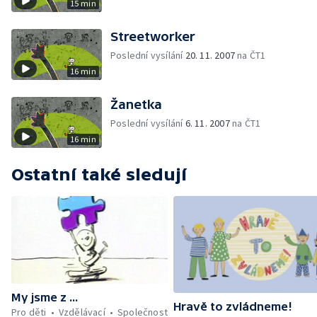
15 min
Streetworker
Poslední vysílání
20. 11. 2007
na ČT1
16 min
Žanetka
Poslední vysílání
6. 11. 2007
na ČT1
16 min
Ostatní také sledují
My jsme z ...
Hravě to zvládneme!
Pro děti
Vzdělávací
Společnost