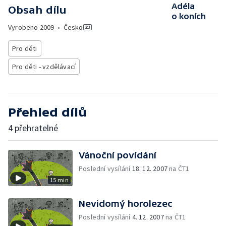
Adéla
Obsah dílu
o koních
Vyrobeno
2009
•
Česko
Pro děti
Pro děti - vzdělávací
Přehled dílů
4 přehratelné
Vánoční povídání
Poslední vysílání
18. 12. 2007
na ČT1
15 min
Nevidomý horolezec
Poslední vysílání
4. 12. 2007
na ČT1