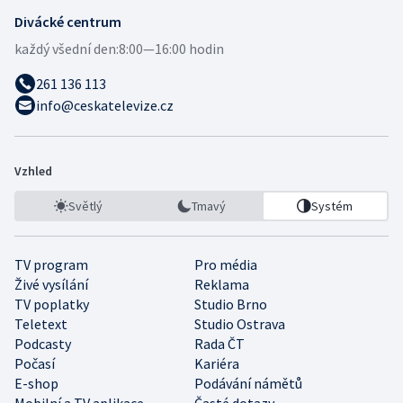
Divácké centrum
každý všední den:
8:00—16:00 hodin
261 136 113
info@ceskatelevize.cz
Vzhled
Světlý
Tmavý
Systém
TV program
Pro média
Živé vysílání
Reklama
TV poplatky
Studio Brno
Teletext
Studio Ostrava
Podcasty
Rada ČT
Počasí
Kariéra
E-shop
Podávání námětů