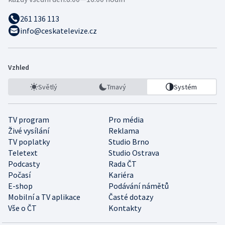
261 136 113
info@ceskatelevize.cz
Vzhled
Světlý
Tmavý
Systém
TV program
Pro média
Živé vysílání
Reklama
TV poplatky
Studio Brno
Teletext
Studio Ostrava
Podcasty
Rada ČT
Počasí
Kariéra
E-shop
Podávání námětů
Mobilní a TV aplikace
Časté dotazy
Vše o ČT
Kontakty