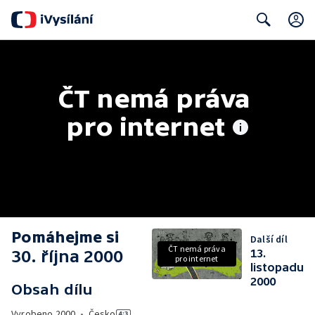
Search
ČT nemá práva 
pro internet
Pomáhejme si
Další díl
ČT nemá práva
30. října 2000
13.
pro internet
listopadu
2000
Obsah dílu
Vyrobeno
2000
•
Česko