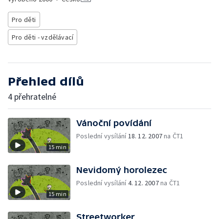
Pro děti
Pro děti - vzdělávací
Přehled dílů
4 přehratelné
Vánoční povídání
Poslední vysílání
18. 12. 2007
na ČT1
15 min
Nevidomý horolezec
Poslední vysílání
4. 12. 2007
na ČT1
15 min
Streetworker