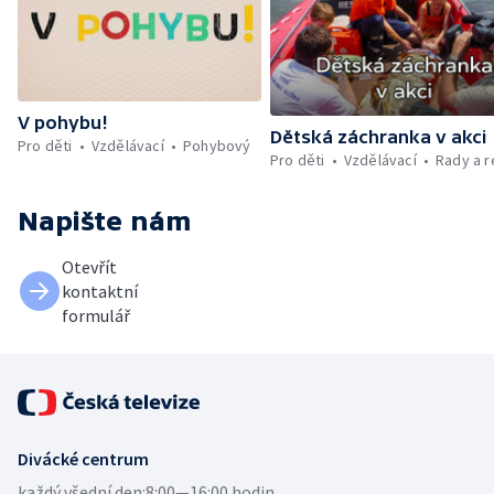
V pohybu!
Dětská záchranka v akci
Pro děti
Vzdělávací
Pohybový
Pro děti
Vzdělávací
Rady a 
Napište nám
Otevřít
kontaktní
formulář
Divácké centrum
každý všední den:
8:00—16:00 hodin