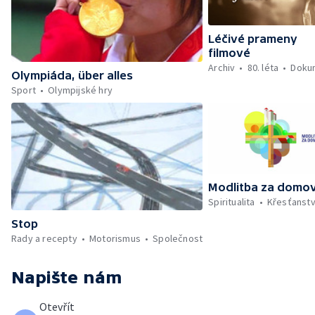
Léčivé prameny
filmové
Archiv
80. léta
Doku
Olympiáda, über alles
Sport
Olympijské hry
Modlitba za domo
Spiritualita
Křesťanstv
Stop
Rady a recepty
Motorismus
Společnost
Napište nám
Otevřít