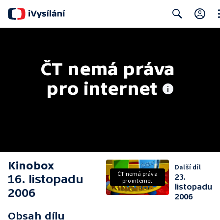
Cl
Search
ČT nemá práva 
pro internet
Kinobox
Další díl
ČT nemá práva
16. listopadu
23.
pro internet
listopadu
2006
2006
Obsah dílu