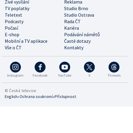
Živé vysílání
Reklama
TV poplatky
Studio Brno
Teletext
Studio Ostrava
Podcasty
Rada ČT
Počasí
Kariéra
E-shop
Podávání námětů
Mobilní a TV aplikace
Časté dotazy
Vše o ČT
Kontakty
Instagram
Facebook
YouTube
X
Threads
© Česká televize
•
•
English
Ochrana soukromí
Přístupnost