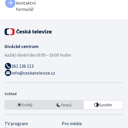
kontaktní
formulář
Divácké centrum
každý všední den:
8:00—16:00 hodin
261 136 113
info@ceskatelevize.cz
Vzhled
Světlý
Tmavý
Systém
TV program
Pro média