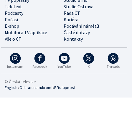
TV poplatky
Studio Brno
Teletext
Studio Ostrava
Podcasty
Rada ČT
Počasí
Kariéra
E-shop
Podávání námětů
Mobilní a TV aplikace
Časté dotazy
Vše o ČT
Kontakty
Instagram
Facebook
YouTube
X
Threads
© Česká televize
•
•
English
Ochrana soukromí
Přístupnost