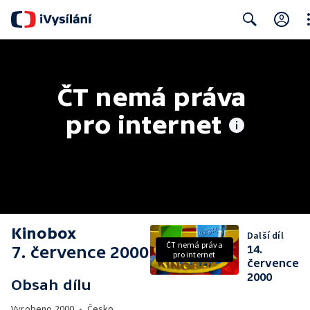
Cl
Search
ČT nemá práva 
pro internet
Kinobox
Další díl
ČT nemá práva
7. července 2000
14.
pro internet
července
2000
Obsah dílu
Vyrobeno
2000
•
Česko