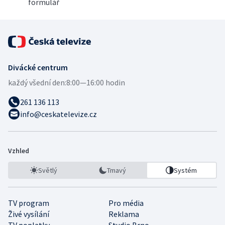
formulář
Divácké centrum
každý všední den:
8:00—16:00 hodin
261 136 113
info@ceskatelevize.cz
Vzhled
Světlý
Tmavý
Systém
TV program
Pro média
Živé vysílání
Reklama