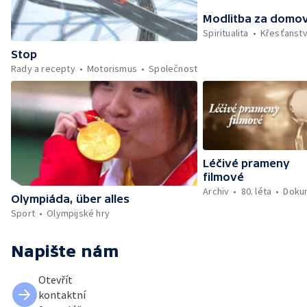
Modlitba za domo
Spiritualita
Křesťanstv
Stop
Rady a recepty
Motorismus
Společnost
Léčivé prameny
filmové
Archiv
80. léta
Doku
Olympiáda, über alles
Sport
Olympijské hry
Napište nám
Otevřít
kontaktní