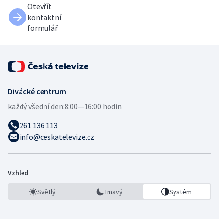
Otevřít
kontaktní
formulář
Divácké centrum
každý všední den:
8:00—16:00 hodin
261 136 113
info@ceskatelevize.cz
Vzhled
Světlý
Tmavý
Systém