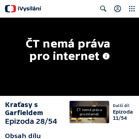
Close
Search
ČT nemá práva 
pro internet
Kraťasy s
Další díl
ČT nemá práva
Garfieldem
Epizoda
pro internet
11/54
Epizoda 28/54
Obsah dílu