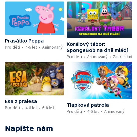
Prasátko Peppa
Korálový tábor:
Pro děti
4-6 let
Animovaný
SpongeBob na dně mládí
Pro děti
Animovaný
Zahraniční
Esa z pralesa
Tlapková patrola
Pro děti
4-6 let
6-8 let
Pro děti
4-6 let
Animovaný
Napište nám