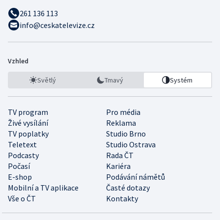
261 136 113
info@ceskatelevize.cz
Vzhled
Světlý
Tmavý
Systém
TV program
Pro média
Živé vysílání
Reklama
TV poplatky
Studio Brno
Teletext
Studio Ostrava
Podcasty
Rada ČT
Počasí
Kariéra
E-shop
Podávání námětů
Mobilní a TV aplikace
Časté dotazy
Vše o ČT
Kontakty