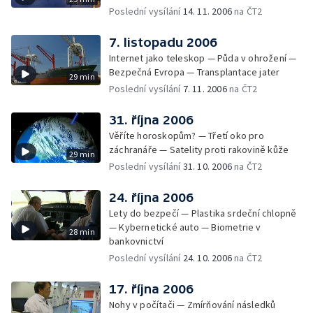
Poslední vysílání
14. 11. 2006
na ČT2
7. listopadu 2006
Internet jako teleskop — Půda v ohrožení —
Bezpečná Evropa — Transplantace jater
29 min
Poslední vysílání
7. 11. 2006
na ČT2
31. října 2006
Věříte horoskopům? — Třetí oko pro
záchranáře — Satelity proti rakovině kůže
29 min
Poslední vysílání
31. 10. 2006
na ČT2
24. října 2006
Lety do bezpečí — Plastika srdeční chlopně
— Kybernetické auto — Biometrie v
28 min
bankovnictví
Poslední vysílání
24. 10. 2006
na ČT2
17. října 2006
Nohy v počítači — Zmírňování následků