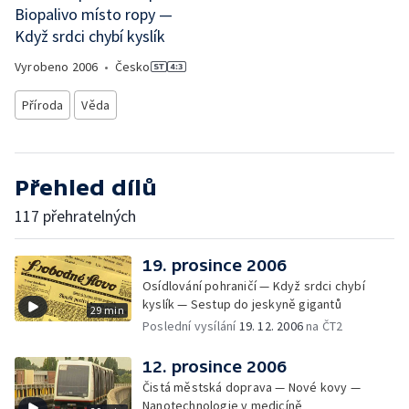
Biopalivo místo ropy —
Když srdci chybí kyslík
Vyrobeno
2006
•
Česko
Příroda
Věda
Přehled dílů
117 přehratelných
19. prosince 2006
Osídlování pohraničí — Když srdci chybí
kyslík — Sestup do jeskyně gigantů
29 min
Poslední vysílání
19. 12. 2006
na ČT2
12. prosince 2006
Čistá městská doprava — Nové kovy —
Nanotechnologie v medicíně