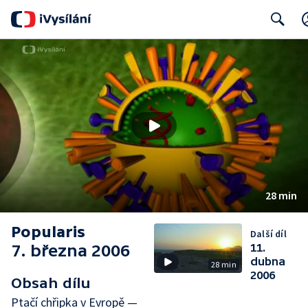
Search
28 min
Popularis
Další díl
7. března 2006
11.
dubna
28 min
2006
Obsah dílu
Ptačí chřipka v Evropě —