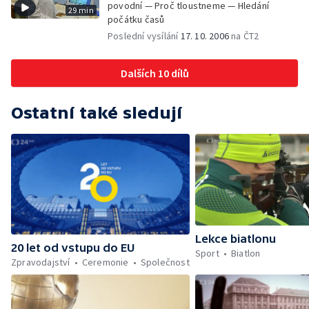
povodní — Proč tloustneme — Hledání
29 min
počátku časů
Poslední vysílání
17. 10. 2006
na ČT2
Dalších 10 dílů
Ostatní také sledují
Lekce biatlonu
20 let od vstupu do EU
Sport
Biatlon
Zpravodajství
Ceremonie
Společnost