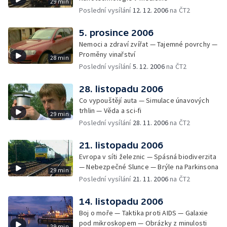
29 min
Poslední vysílání
12. 12. 2006
na ČT2
5. prosince 2006
Nemoci a zdraví zvířat — Tajemné povrchy —
Proměny vinařství
28 min
Poslední vysílání
5. 12. 2006
na ČT2
28. listopadu 2006
Co vypouštějí auta — Simulace únavových
trhlin — Věda a sci-fi
29 min
Poslední vysílání
28. 11. 2006
na ČT2
21. listopadu 2006
Evropa v síti železnic — Spásná biodiverzita
— Nebezpečné Slunce — Brýle na Parkinsona
29 min
Poslední vysílání
21. 11. 2006
na ČT2
14. listopadu 2006
Boj o moře — Taktika proti AIDS — Galaxie
pod mikroskopem — Obrázky z minulosti
29 min