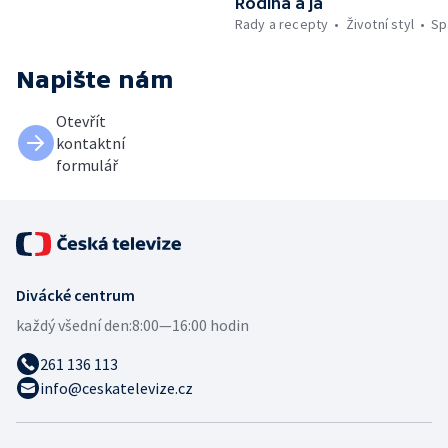
Rodina a já
Rady a recepty
Životní styl
Sp
Napište nám
Otevřít
kontaktní
formulář
Divácké centrum
každý všední den:
8:00—16:00 hodin
261 136 113
info@ceskatelevize.cz