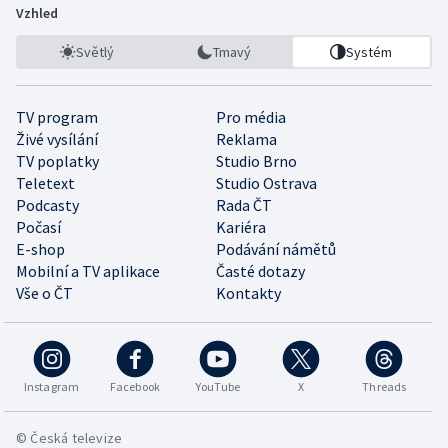
Vzhled
Světlý
Tmavý
Systém
TV program
Pro média
Živé vysílání
Reklama
TV poplatky
Studio Brno
Teletext
Studio Ostrava
Podcasty
Rada ČT
Počasí
Kariéra
E-shop
Podávání námětů
Mobilní a TV aplikace
Časté dotazy
Vše o ČT
Kontakty
Instagram
Facebook
YouTube
X
Threads
© Česká televize