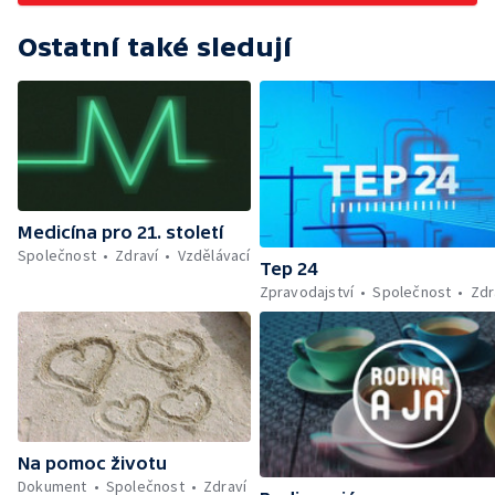
Ostatní také sledují
Medicína pro 21. století
Společnost
Zdraví
Vzdělávací
Tep 24
Zpravodajství
Společnost
Zdr
Na pomoc životu
Dokument
Společnost
Zdraví