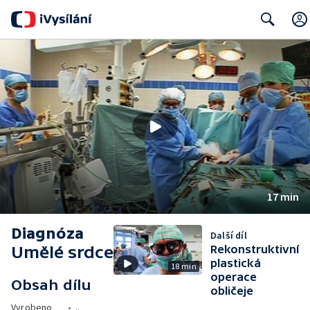
Search
17 min
Diagnóza
Další díl
Umělé srdce
Rekonstruktivní
plastická
18 min
operace
Obsah dílu
obličeje
Vyrobeno
•