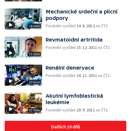
Mechanické srdeční a plicní
podpory
Poslední vysílání
14. 6. 2012
na ČT2
18 min
Revmatoidní artritida
Poslední vysílání
15. 12. 2011
na ČT2
17 min
Renální denervace
Poslední vysílání
24. 11. 2011
na ČT2
17 min
Akutní lymfoblastická
leukémie
Poslední vysílání
29. 9. 2011
na ČT2
17 min
Dalších 10 dílů