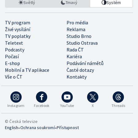
Světlý
Tmavý
Systém
TV program
Pro média
Živé vysílání
Reklama
TV poplatky
Studio Brno
Teletext
Studio Ostrava
Podcasty
Rada ČT
Počasí
Kariéra
E-shop
Podávání námětů
Mobilní a TV aplikace
Časté dotazy
Vše o ČT
Kontakty
Instagram
Facebook
YouTube
X
Threads
© Česká televize
•
•
English
Ochrana soukromí
Přístupnost