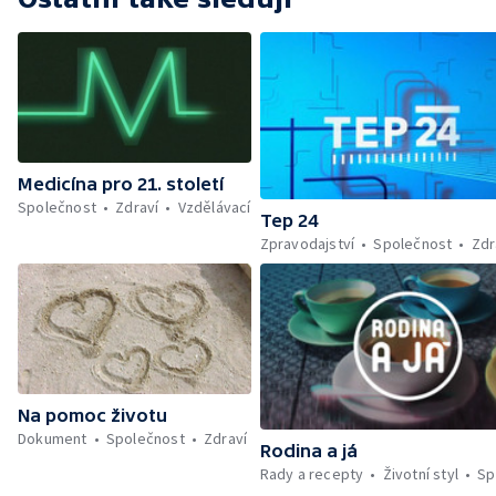
Medicína pro 21. století
Společnost
Zdraví
Vzdělávací
Tep 24
Zpravodajství
Společnost
Zdr
Na pomoc životu
Dokument
Společnost
Zdraví
Rodina a já
Rady a recepty
Životní styl
Sp