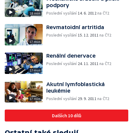
podpory
Poslední vysílání
14. 6. 2012
na ČT2
18 min
Revmatoidní artritida
Poslední vysílání
15. 12. 2011
na ČT2
17 min
Renální denervace
Poslední vysílání
24. 11. 2011
na ČT2
17 min
Akutní lymfoblastická
leukémie
Poslední vysílání
29. 9. 2011
na ČT2
17 min
Dalších 10 dílů
Ostatní také sledují