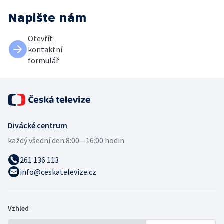
Napište nám
Otevřít
kontaktní
formulář
Divácké centrum
každý všední den:
8:00—16:00 hodin
261 136 113
info@ceskatelevize.cz
Vzhled