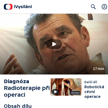
Search
17 min
Diagnóza
Další díl
Radioterapie při
Robotická
cévní
18 min
operaci
operace
Obsah dílu