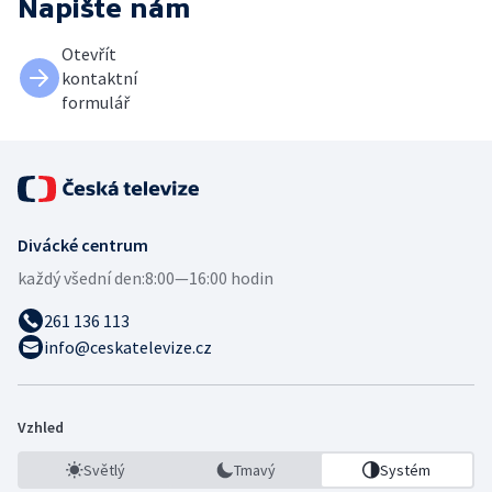
Napište nám
Otevřít
kontaktní
formulář
Divácké centrum
každý všední den:
8:00—16:00 hodin
261 136 113
info@ceskatelevize.cz
Vzhled
Světlý
Tmavý
Systém