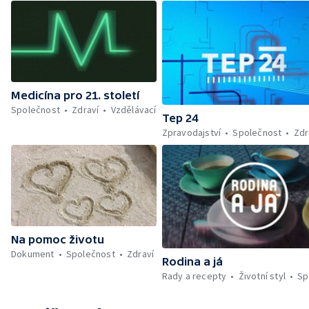
Medicína pro 21. století
Společnost
Zdraví
Vzdělávací
Tep 24
Zpravodajství
Společnost
Zdr
Na pomoc životu
Dokument
Společnost
Zdraví
Rodina a já
Rady a recepty
Životní styl
Sp