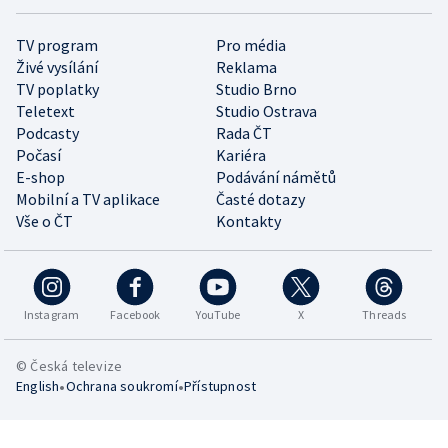
TV program
Pro média
Živé vysílání
Reklama
TV poplatky
Studio Brno
Teletext
Studio Ostrava
Podcasty
Rada ČT
Počasí
Kariéra
E-shop
Podávání námětů
Mobilní a TV aplikace
Časté dotazy
Vše o ČT
Kontakty
Instagram
Facebook
YouTube
X
Threads
© Česká televize
•
•
English
Ochrana soukromí
Přístupnost