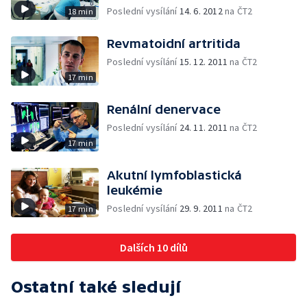
Poslední vysílání
14. 6. 2012
na ČT2
18 min
Revmatoidní artritida
Poslední vysílání
15. 12. 2011
na ČT2
17 min
Renální denervace
Poslední vysílání
24. 11. 2011
na ČT2
17 min
Akutní lymfoblastická
leukémie
Poslední vysílání
29. 9. 2011
na ČT2
17 min
Dalších 10 dílů
Ostatní také sledují