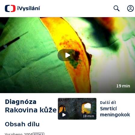
Search
19 min
Diagnóza
Další díl
Rakovina kůže
Smrtící
meningokok
18 min
Obsah dílu
Vyrobeno
2004