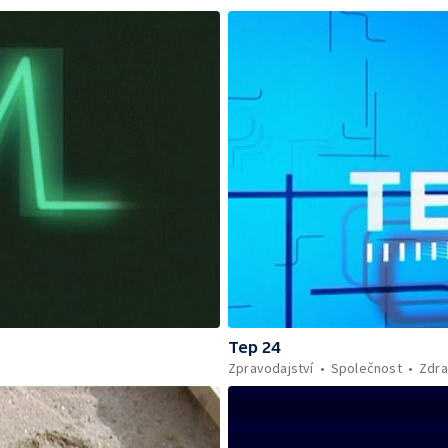
Tep 24
Zpravodajství
Společnost
Zdra