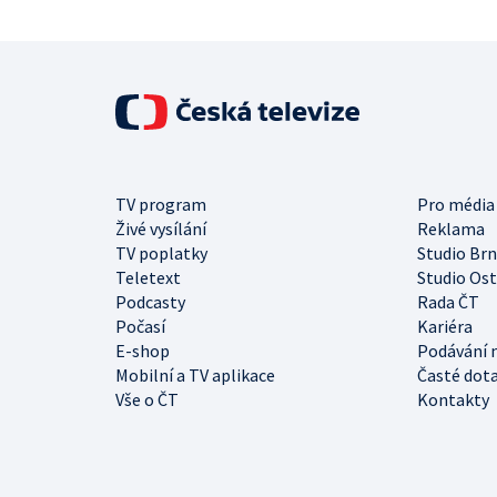
TV program
Pro média
Živé vysílání
Reklama
TV poplatky
Studio Br
Teletext
Studio Os
Podcasty
Rada ČT
Počasí
Kariéra
E-shop
Podávání 
Mobilní a TV aplikace
Časté dot
Vše o ČT
Kontakty