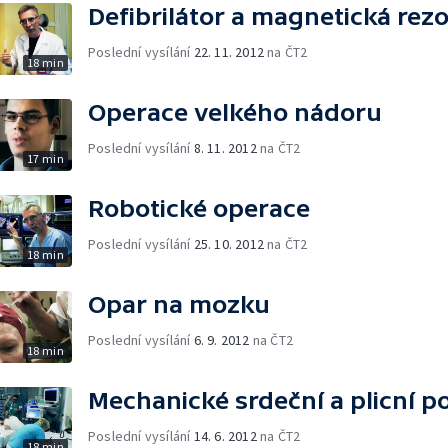
Defibrilátor a magnetická rez
Poslední vysílání
22. 11. 2012
na ČT2
18 min
Operace velkého nádoru
Poslední vysílání
8. 11. 2012
na ČT2
17 min
Robotické operace
Poslední vysílání
25. 10. 2012
na ČT2
18 min
Opar na mozku
Poslední vysílání
6. 9. 2012
na ČT2
18 min
Mechanické srdeční a plicní 
Poslední vysílání
14. 6. 2012
na ČT2
18 min