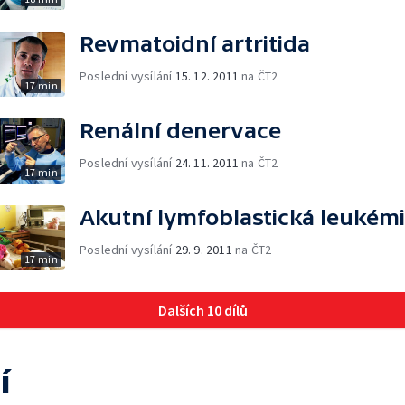
Revmatoidní artritida
Poslední vysílání
15. 12. 2011
na ČT2
17 min
Renální denervace
Poslední vysílání
24. 11. 2011
na ČT2
17 min
Akutní lymfoblastická leukém
Poslední vysílání
29. 9. 2011
na ČT2
17 min
Dalších 10 dílů
í