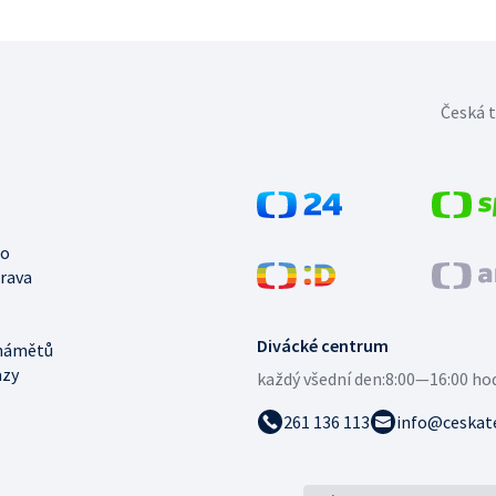
Česká t
no
trava
Divácké centrum
námětů
azy
každý všední den:
8:00—16:00 ho
261 136 113
info@ceskate