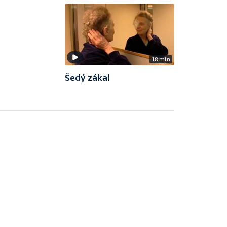
18 min
Šedý zákal