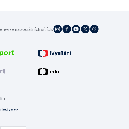
elevize na sociálních sítích:
din
levize.cz