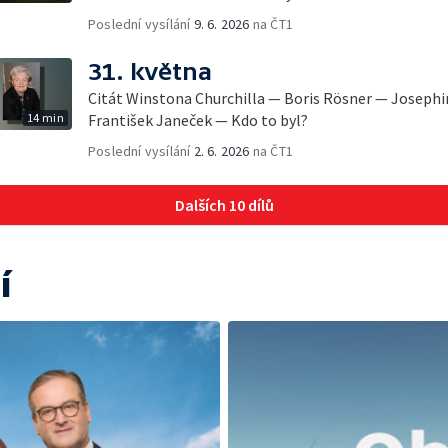
Poslední vysílání
9. 6. 2026
na ČT1
31. května
Citát Winstona Churchilla — Boris Rösner — Joseph
14 min
František Janeček — Kdo to byl?
Poslední vysílání
2. 6. 2026
na ČT1
Dalších 10 dílů
í