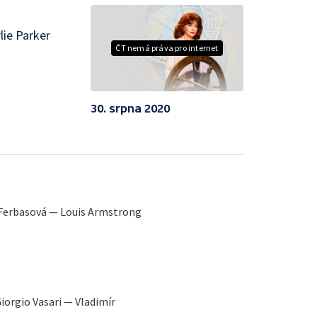
lie Parker
ČT nemá práva pro internet
30. srpna 2020
Ferbasová — Louis Armstrong
iorgio Vasari — Vladimír