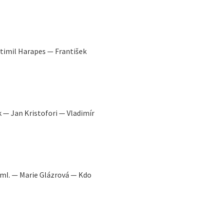
stimil Harapes — František
k — Jan Kristofori — Vladimír
k ml. — Marie Glázrová — Kdo