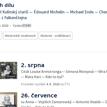
h dílu
 Kulínský starší — Édouard Michelin — Michael Ende — Char
 z Falkenštejna
o
2020
•
Česko
e
Historické osobnosti
Historie - vzdělávací
2. srpna
Citát Louise Armstronga — Simona Monyová — Věra 
14 min
— Mata Hari — Kdo to byl?
Poslední vysílání
4. 8. 2026
na ČT1
26. července
sv. Anna — Vojtěch Zamarovský — Antonio Vivaldi — G
14 min
Hrubý — Kdo to byl?