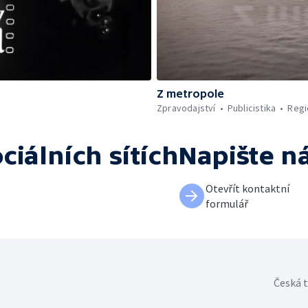
Z metropole
Zpravodajství
Publicistika
Regi
ciálních sítích
Napište n
Otevřít kontaktní
formulář
Česká t