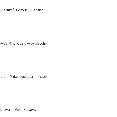
— Vladimír Leraus — Bruno
— A. M. Brousil — Svobodní
šek — Milan Kubala — Josef
oblová — Věra Suková —