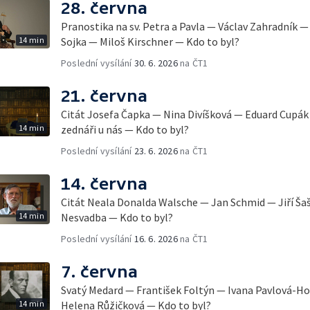
28. června
Pranostika na sv. Petra a Pavla — Václav Zahradník 
14 min
Sojka — Miloš Kirschner — Kdo to byl?
Poslední vysílání
30. 6. 2026
na ČT1
21. června
Citát Josefa Čapka — Nina Divíšková — Eduard Cupák 
14 min
zednáři u nás — Kdo to byl?
Poslední vysílání
23. 6. 2026
na ČT1
14. června
Citát Neala Donalda Walsche — Jan Schmid — Jiří Ša
14 min
Nesvadba — Kdo to byl?
Poslední vysílání
16. 6. 2026
na ČT1
7. června
Svatý Medard — František Foltýn — Ivana Pavlová-H
14 min
Helena Růžičková — Kdo to byl?