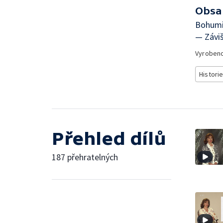
Obsa
Bohumil
— Záviš
Vyroben
Histori
Přehled dílů
187 přehratelných