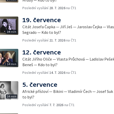
Poslední vysílání
28. 7. 2026
na ČT1
19. července
Citát Josefa Čapka — Jiří Ješ — Jaroslav Čejka — Vla
14 min
Segrado — Kdo to byl?
Poslední vysílání
21. 7. 2026
na ČT1
12. července
Citát Jiřího Oliče — Vlasta Průchová — Ladislav Peše
14 min
Beneš — Kdo to byl?
Poslední vysílání
14. 7. 2026
na ČT1
5. července
Africké přísloví — Bikini — Vladimír Čech — Josef Su
14 min
to byl?
Poslední vysílání
7. 7. 2026
na ČT1