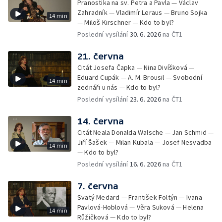
Pranostika na sv. Petra a Pavla — Václav
Zahradník — Vladimír Leraus — Bruno Sojka
14 min
— Miloš Kirschner — Kdo to byl?
Poslední vysílání
30. 6. 2026
na ČT1
21. června
Citát Josefa Čapka — Nina Divíšková —
Eduard Cupák — A. M. Brousil — Svobodní
14 min
zednáři u nás — Kdo to byl?
Poslední vysílání
23. 6. 2026
na ČT1
14. června
Citát Neala Donalda Walsche — Jan Schmid —
Jiří Šašek — Milan Kubala — Josef Nesvadba
14 min
— Kdo to byl?
Poslední vysílání
16. 6. 2026
na ČT1
7. června
Svatý Medard — František Foltýn — Ivana
Pavlová-Hoblová — Věra Suková — Helena
14 min
Růžičková — Kdo to byl?