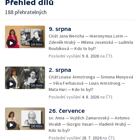
Přehled dílů
188 přehratelných
9. srpna
Citát Jana Wericha — Hieronymus Lorm —
Zdeněk Hrubý — Milena Jesenská — Ludmila
14 min
Roubíková — Kdo to byl?
Poslední vysílání
9. 8. 2026
na ČT1
2. srpna
Citát Louise Armstronga — Simona Monyová
— Věra Ferbasová — Louis Armstrong —
14 min
Mata Hari — Kdo to byl?
Poslední vysílání
4. 8. 2026
na ČT1
26. července
sv. Anna — Vojtěch Zamarovský — Antonio
Vivaldi — Giorgio Vasari — Vladimír Hrubý —
14 min
Kdo to byl?
Poslední vysílání
28. 7. 2026
na ČT1