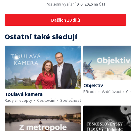
Poslední vysílání
9. 6. 2026
na ČT1
Dalších 10 dílů
Ostatní také sledují
Objektiv
Příroda
Vzdělávací
Ce
Toulavá kamera
Rady a recepty
Cestování
Společnost