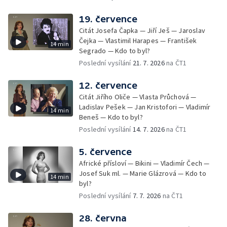
19. července
Citát Josefa Čapka — Jiří Ješ — Jaroslav
Čejka — Vlastimil Harapes — František
14 min
Segrado — Kdo to byl?
Poslední vysílání
21. 7. 2026
na ČT1
12. července
Citát Jiřího Oliče — Vlasta Průchová —
Ladislav Pešek — Jan Kristofori — Vladimír
14 min
Beneš — Kdo to byl?
Poslední vysílání
14. 7. 2026
na ČT1
5. července
Africké přísloví — Bikini — Vladimír Čech —
Josef Suk ml. — Marie Glázrová — Kdo to
14 min
byl?
Poslední vysílání
7. 7. 2026
na ČT1
28. června