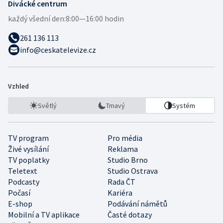
Divácké centrum
každý všední den:
8:00—16:00 hodin
261 136 113
info@ceskatelevize.cz
Vzhled
Světlý
Tmavý
Systém
TV program
Pro média
Živé vysílání
Reklama
TV poplatky
Studio Brno
Teletext
Studio Ostrava
Podcasty
Rada ČT
Počasí
Kariéra
E-shop
Podávání námětů
Mobilní a TV aplikace
Časté dotazy