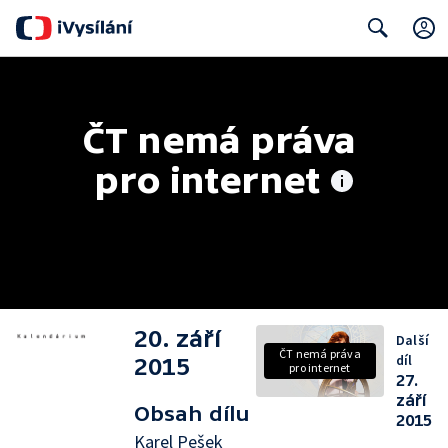
Search
ČT nemá práva 
pro internet
20. září
Další
ČT nemá práva
díl
2015
pro internet
27.
září
Obsah dílu
2015
Karel Pešek