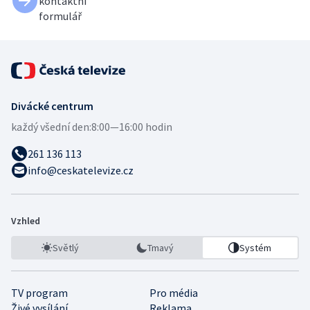
kontaktní
formulář
Divácké centrum
každý všední den:
8:00—16:00 hodin
261 136 113
info@ceskatelevize.cz
Vzhled
Světlý
Tmavý
Systém
TV program
Pro média
Živé vysílání
Reklama