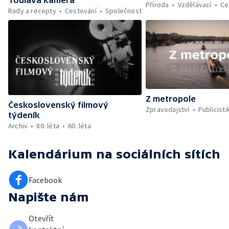
Příroda
Vzdělávací
Ce
Rady a recepty
Cestování
Společnost
Z metropole
Československý filmový
Zpravodajství
Publicisti
týdeník
Archiv
80. léta
60. léta
Kalendárium
na sociálních sítích
Facebook
Napište nám
Otevřít