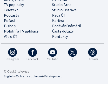
TV poplatky
Studio Brno
Teletext
Studio Ostrava
Podcasty
Rada ČT
Počasí
Kariéra
E-shop
Podávání námětů
Mobilní a TV aplikace
Časté dotazy
Vše o ČT
Kontakty
Instagram
Facebook
YouTube
X
Threads
© Česká televize
•
•
English
Ochrana soukromí
Přístupnost