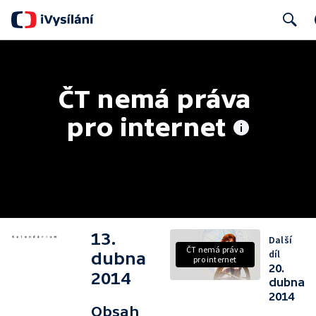
Search
ČT nemá práva 
pro internet
13.
Další
ČT nemá práva
díl
dubna
pro internet
20.
2014
dubna
2014
Obsah