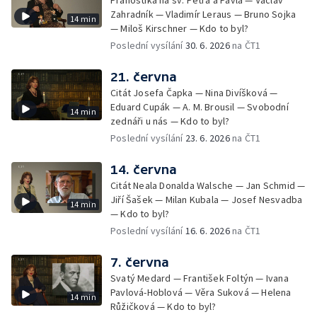
Pranostika na sv. Petra a Pavla — Václav
Zahradník — Vladimír Leraus — Bruno Sojka
14 min
— Miloš Kirschner — Kdo to byl?
Poslední vysílání
30. 6. 2026
na ČT1
21. června
Citát Josefa Čapka — Nina Divíšková —
Eduard Cupák — A. M. Brousil — Svobodní
14 min
zednáři u nás — Kdo to byl?
Poslední vysílání
23. 6. 2026
na ČT1
14. června
Citát Neala Donalda Walsche — Jan Schmid —
Jiří Šašek — Milan Kubala — Josef Nesvadba
14 min
— Kdo to byl?
Poslední vysílání
16. 6. 2026
na ČT1
7. června
Svatý Medard — František Foltýn — Ivana
Pavlová-Hoblová — Věra Suková — Helena
14 min
Růžičková — Kdo to byl?