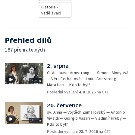
Historie -
vzdělávací
Přehled dílů
187 přehratelných
2. srpna
Citát Louise Armstronga — Simona Monyová
— Věra Ferbasová — Louis Armstrong —
14 min
Mata Hari — Kdo to byl?
Poslední vysílání
4. 8. 2026
na ČT1
26. července
sv. Anna — Vojtěch Zamarovský — Antonio
Vivaldi — Giorgio Vasari — Vladimír Hrubý —
14 min
Kdo to byl?
Poslední vysílání
28. 7. 2026
na ČT1