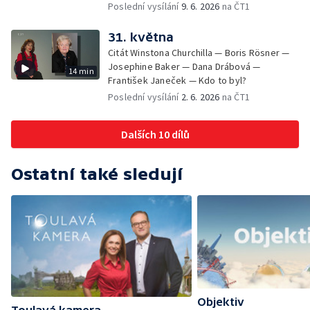
Poslední vysílání
9. 6. 2026
na ČT1
31. května
Citát Winstona Churchilla — Boris Rösner —
Josephine Baker — Dana Drábová —
14 min
František Janeček — Kdo to byl?
Poslední vysílání
2. 6. 2026
na ČT1
Dalších 10 dílů
Ostatní také sledují
Objektiv
Toulavá kamera