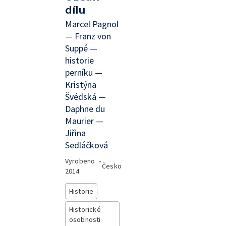
dílu
Marcel Pagnol
— Franz von
Suppé —
historie
perníku —
Kristýna
Švédská —
Daphne du
Maurier —
Jiřina
Sedláčková
Vyrobeno
•
Česko
2014
Historie
Historické
osobnosti