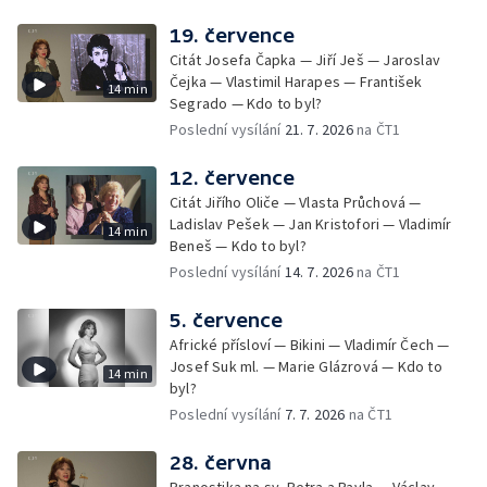
19. července
Citát Josefa Čapka — Jiří Ješ — Jaroslav
Čejka — Vlastimil Harapes — František
14 min
Segrado — Kdo to byl?
Poslední vysílání
21. 7. 2026
na ČT1
12. července
Citát Jiřího Oliče — Vlasta Průchová —
Ladislav Pešek — Jan Kristofori — Vladimír
14 min
Beneš — Kdo to byl?
Poslední vysílání
14. 7. 2026
na ČT1
5. července
Africké přísloví — Bikini — Vladimír Čech —
Josef Suk ml. — Marie Glázrová — Kdo to
14 min
byl?
Poslední vysílání
7. 7. 2026
na ČT1
28. června