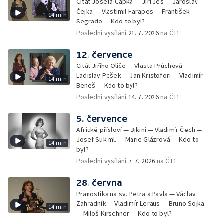
Citát Josefa Čapka — Jiří Ješ — Jaroslav
Čejka — Vlastimil Harapes — František
14 min
Segrado — Kdo to byl?
Poslední vysílání
21. 7. 2026
na ČT1
12. července
Citát Jiřího Oliče — Vlasta Průchová —
Ladislav Pešek — Jan Kristofori — Vladimír
14 min
Beneš — Kdo to byl?
Poslední vysílání
14. 7. 2026
na ČT1
5. července
Africké přísloví — Bikini — Vladimír Čech —
Josef Suk ml. — Marie Glázrová — Kdo to
14 min
byl?
Poslední vysílání
7. 7. 2026
na ČT1
28. června
Pranostika na sv. Petra a Pavla — Václav
Zahradník — Vladimír Leraus — Bruno Sojka
14 min
— Miloš Kirschner — Kdo to byl?