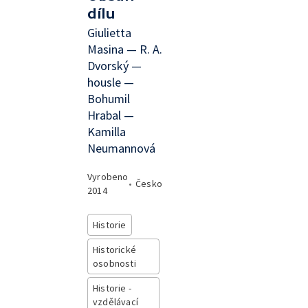
dílu
Giulietta
Masina — R. A.
Dvorský —
housle —
Bohumil
Hrabal —
Kamilla
Neumannová
Vyrobeno
•
Česko
2014
Historie
Historické
osobnosti
Historie -
vzdělávací