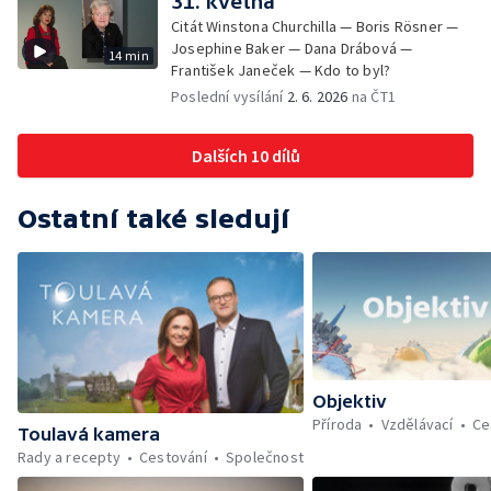
31. května
Citát Winstona Churchilla — Boris Rösner —
Josephine Baker — Dana Drábová —
14 min
František Janeček — Kdo to byl?
Poslední vysílání
2. 6. 2026
na ČT1
Dalších 10 dílů
Ostatní také sledují
Objektiv
Příroda
Vzdělávací
Ce
Toulavá kamera
Rady a recepty
Cestování
Společnost