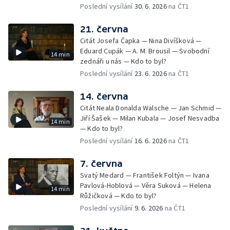
Poslední vysílání
30. 6. 2026
na ČT1
21. června
Citát Josefa Čapka — Nina Divíšková —
Eduard Cupák — A. M. Brousil — Svobodní
14 min
zednáři u nás — Kdo to byl?
Poslední vysílání
23. 6. 2026
na ČT1
14. června
Citát Neala Donalda Walsche — Jan Schmid —
Jiří Šašek — Milan Kubala — Josef Nesvadba
14 min
— Kdo to byl?
Poslední vysílání
16. 6. 2026
na ČT1
7. června
Svatý Medard — František Foltýn — Ivana
Pavlová-Hoblová — Věra Suková — Helena
14 min
Růžičková — Kdo to byl?
Poslední vysílání
9. 6. 2026
na ČT1