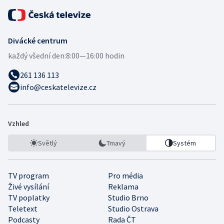
Divácké centrum
každý všední den:
8:00—16:00 hodin
261 136 113
info@ceskatelevize.cz
Vzhled
Světlý
Tmavý
Systém
TV program
Pro média
Živé vysílání
Reklama
TV poplatky
Studio Brno
Teletext
Studio Ostrava
Podcasty
Rada ČT