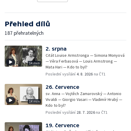
Přehled dílů
187 přehratelných
2. srpna
Citát Louise Armstronga — Simona Monyová
— Věra Ferbasová — Louis Armstrong —
14 min
Mata Hari — Kdo to byl?
Poslední vysílání
4. 8. 2026
na ČT1
26. července
sv. Anna — Vojtěch Zamarovský — Antonio
Vivaldi — Giorgio Vasari — Vladimír Hrubý —
14 min
Kdo to byl?
Poslední vysílání
28. 7. 2026
na ČT1
19. července