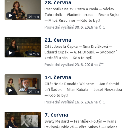
28. června
Pranostika na sv. Petra a Pavla — Václav
Zahradník — Vladimír Leraus — Bruno Sojka
14 min
— Miloš Kirschner — Kdo to byl?
Poslední vysílání
30. 6. 2026
na ČT1
21. června
Citát Josefa Čapka — Nina Divíšková —
Eduard Cupák — A. M. Brousil — Svobodní
14 min
zednáři u nás — Kdo to byl?
Poslední vysílání
23. 6. 2026
na ČT1
14. června
Citát Neala Donalda Walsche — Jan Schmid —
Jiří Šašek — Milan Kubala — Josef Nesvadba
14 min
— Kdo to byl?
Poslední vysílání
16. 6. 2026
na ČT1
7. června
Svatý Medard — František Foltýn — Ivana
Pavlová-Hoblová — Věra Suková — Helena