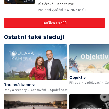
14 min
Růžičková — Kdo to byl?
Poslední vysílání
9. 6. 2026
na ČT1
Dalších 10 dílů
Ostatní také sledují
Objektiv
Příroda
Vzdělávací
Ce
Toulavá kamera
Rady a recepty
Cestování
Společnost