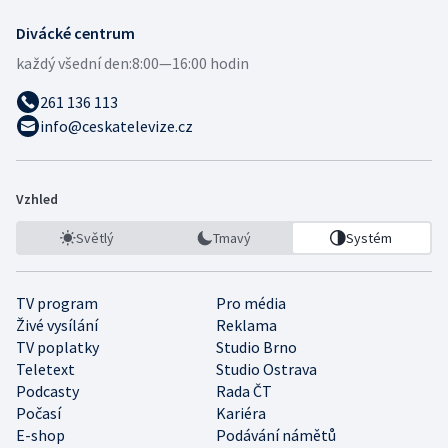
Divácké centrum
každý všední den:
8:00—16:00 hodin
261 136 113
info@ceskatelevize.cz
Vzhled
Světlý
Tmavý
Systém
TV program
Pro média
Živé vysílání
Reklama
TV poplatky
Studio Brno
Teletext
Studio Ostrava
Podcasty
Rada ČT
Počasí
Kariéra
E-shop
Podávání námětů