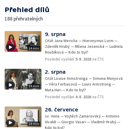
Přehled dílů
188 přehratelných
9. srpna
Citát Jana Wericha — Hieronymus Lorm —
Zdeněk Hrubý — Milena Jesenská — Ludmila
14 min
Roubíková — Kdo to byl?
Poslední vysílání
9. 8. 2026
na ČT1
2. srpna
Citát Louise Armstronga — Simona Monyová
— Věra Ferbasová — Louis Armstrong —
14 min
Mata Hari — Kdo to byl?
Poslední vysílání
4. 8. 2026
na ČT1
26. července
sv. Anna — Vojtěch Zamarovský — Antonio
Vivaldi — Giorgio Vasari — Vladimír Hrubý —
14 min
Kdo to byl?