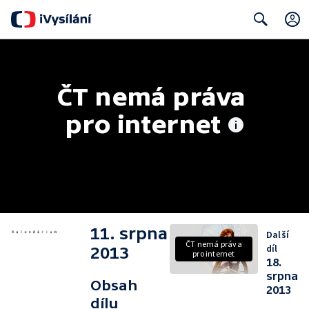
Search
ČT nemá práva 
pro internet
11. srpna
Další
ČT nemá práva
díl
2013
pro internet
18.
srpna
Obsah
2013
dílu