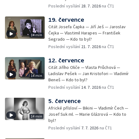
Poslední vysílání
28. 7. 2026
na ČT1
19. července
Citát Josefa Čapka — Jiří Ješ — Jaroslav
Čejka — Vlastimil Harapes — František
14 min
Segrado — Kdo to byl?
Poslední vysílání
21. 7. 2026
na ČT1
12. července
Citát Jiřího Oliče — Vlasta Průchová —
Ladislav Pešek — Jan Kristofori — Vladimír
14 min
Beneš — Kdo to byl?
Poslední vysílání
14. 7. 2026
na ČT1
5. července
Africké přísloví — Bikini — Vladimír Čech —
Josef Suk ml. — Marie Glázrová — Kdo to
14 min
byl?
Poslední vysílání
7. 7. 2026
na ČT1