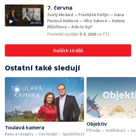
7. června
Svatý Medard — František Foltýn — Ivana
Pavlová-Hoblová — Věra Suková — Helena
14 min
Růžičková — Kdo to byl?
Poslední vysílání
9. 6. 2026
na ČT1
Dalších 10 dílů
Ostatní také sledují
Objektiv
Toulavá kamera
Příroda
Vzdělávací
Ce
Rady a recepty
Cestování
Společnost