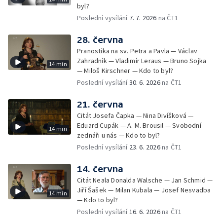
byl?
Poslední vysílání
7. 7. 2026
na ČT1
28. června
Pranostika na sv. Petra a Pavla — Václav
Zahradník — Vladimír Leraus — Bruno Sojka
14 min
— Miloš Kirschner — Kdo to byl?
Poslední vysílání
30. 6. 2026
na ČT1
21. června
Citát Josefa Čapka — Nina Divíšková —
Eduard Cupák — A. M. Brousil — Svobodní
14 min
zednáři u nás — Kdo to byl?
Poslední vysílání
23. 6. 2026
na ČT1
14. června
Citát Neala Donalda Walsche — Jan Schmid —
Jiří Šašek — Milan Kubala — Josef Nesvadba
14 min
— Kdo to byl?
Poslední vysílání
16. 6. 2026
na ČT1