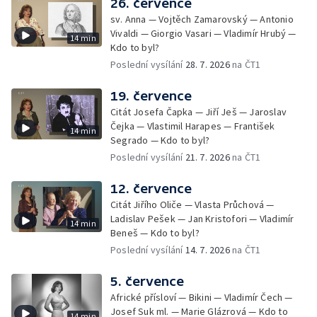
26. července
sv. Anna — Vojtěch Zamarovský — Antonio
Vivaldi — Giorgio Vasari — Vladimír Hrubý —
14 min
Kdo to byl?
Poslední vysílání
28. 7. 2026
na ČT1
19. července
Citát Josefa Čapka — Jiří Ješ — Jaroslav
Čejka — Vlastimil Harapes — František
14 min
Segrado — Kdo to byl?
Poslední vysílání
21. 7. 2026
na ČT1
12. července
Citát Jiřího Oliče — Vlasta Průchová —
Ladislav Pešek — Jan Kristofori — Vladimír
14 min
Beneš — Kdo to byl?
Poslední vysílání
14. 7. 2026
na ČT1
5. července
Africké přísloví — Bikini — Vladimír Čech —
Josef Suk ml. — Marie Glázrová — Kdo to
14 min