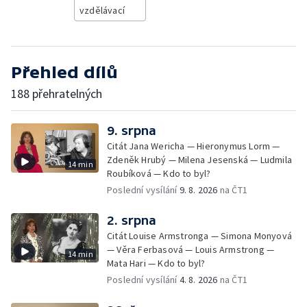
vzdělávací
Přehled dílů
188 přehratelných
9. srpna
Citát Jana Wericha — Hieronymus Lorm —
Zdeněk Hrubý — Milena Jesenská — Ludmila
14 min
Roubíková — Kdo to byl?
Poslední vysílání
9. 8. 2026
na ČT1
2. srpna
Citát Louise Armstronga — Simona Monyová
— Věra Ferbasová — Louis Armstrong —
14 min
Mata Hari — Kdo to byl?
Poslední vysílání
4. 8. 2026
na ČT1