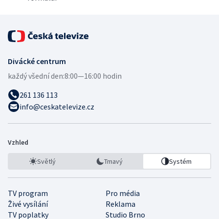
Divácké centrum
každý všední den:
8:00—16:00 hodin
261 136 113
info@ceskatelevize.cz
Vzhled
Světlý
Tmavý
Systém
TV program
Pro média
Živé vysílání
Reklama
TV poplatky
Studio Brno