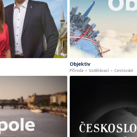
Objektiv
Příroda
Vzdělávací
Cestování