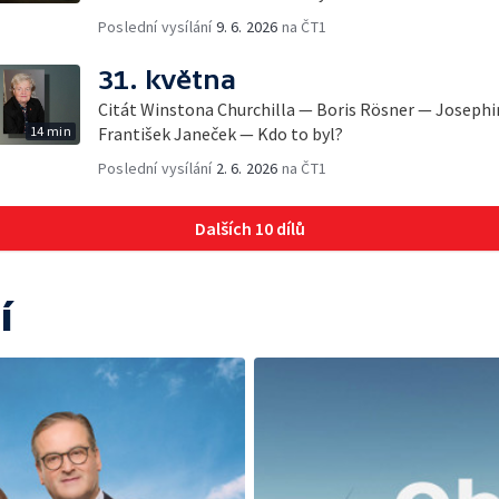
Poslední vysílání
9. 6. 2026
na ČT1
31. května
Citát Winstona Churchilla — Boris Rösner — Joseph
14 min
František Janeček — Kdo to byl?
Poslední vysílání
2. 6. 2026
na ČT1
Dalších 10 dílů
í