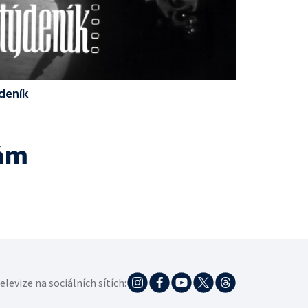
deník
ám
elevize na sociálních sítích: