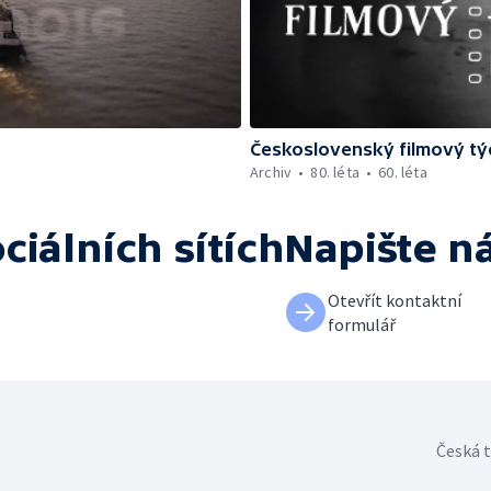
Československý filmový tý
Archiv
80. léta
60. léta
ciálních sítích
Napište n
Otevřít kontaktní
formulář
Česká t