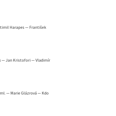
stimil Harapes — František
k — Jan Kristofori — Vladimír
k ml. — Marie Glázrová — Kdo