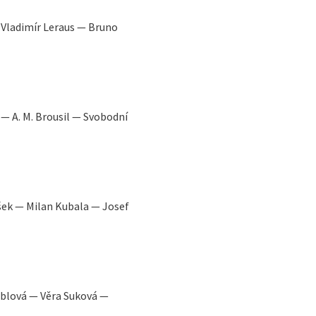
— Vladimír Leraus — Bruno
— A. M. Brousil — Svobodní
šek — Milan Kubala — Josef
oblová — Věra Suková —