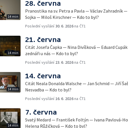
28. června
Pranostika na sv. Petra a Pavla — Václav Zahradník 
14 min
Sojka — Miloš Kirschner — Kdo to byl?
Poslední vysílání
30. 6. 2026
na ČT1
21. června
Citát Josefa Čapka — Nina Divíšková — Eduard Cupák 
14 min
zednáři u nás — Kdo to byl?
Poslední vysílání
23. 6. 2026
na ČT1
14. června
Citát Neala Donalda Walsche — Jan Schmid — Jiří Ša
14 min
Nesvadba — Kdo to byl?
Poslední vysílání
16. 6. 2026
na ČT1
7. června
Svatý Medard — František Foltýn — Ivana Pavlová-H
14 min
Helena Růžičková — Kdo to byl?