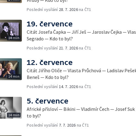
Poslední vysílání
28. 7. 2026
na ČT1
19. července
Citát Josefa Čapka — Jiří Ješ — Jaroslav Čejka — Vla
14 min
Segrado — Kdo to byl?
Poslední vysílání
21. 7. 2026
na ČT1
12. července
Citát Jiřího Oliče — Vlasta Průchová — Ladislav Peše
14 min
Beneš — Kdo to byl?
Poslední vysílání
14. 7. 2026
na ČT1
5. července
Africké přísloví — Bikini — Vladimír Čech — Josef Su
14 min
to byl?
Poslední vysílání
7. 7. 2026
na ČT1