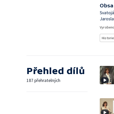
Obsa
Svatojá
Jarosla
Vyroben
Histori
Přehled dílů
187 přehratelných