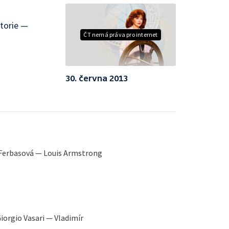
ktorie —
ČT nemá práva pro internet
30. června 2013
Ferbasová — Louis Armstrong
iorgio Vasari — Vladimír