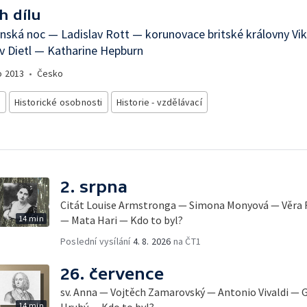
h dílu
nská noc — Ladislav Rott — korunovace britské královny Vi
v Dietl — Katharine Hepburn
o
2013
•
Česko
e
Historické osobnosti
Historie - vzdělávací
2. srpna
Citát Louise Armstronga — Simona Monyová — Věra 
14 min
— Mata Hari — Kdo to byl?
Poslední vysílání
4. 8. 2026
na ČT1
26. července
sv. Anna — Vojtěch Zamarovský — Antonio Vivaldi — G
14 min
Hrubý — Kdo to byl?