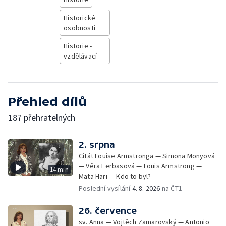
Historické
osobnosti
Historie -
vzdělávací
Přehled dílů
187 přehratelných
2. srpna
Citát Louise Armstronga — Simona Monyová
— Věra Ferbasová — Louis Armstrong —
14 min
Mata Hari — Kdo to byl?
Poslední vysílání
4. 8. 2026
na ČT1
26. července
sv. Anna — Vojtěch Zamarovský — Antonio