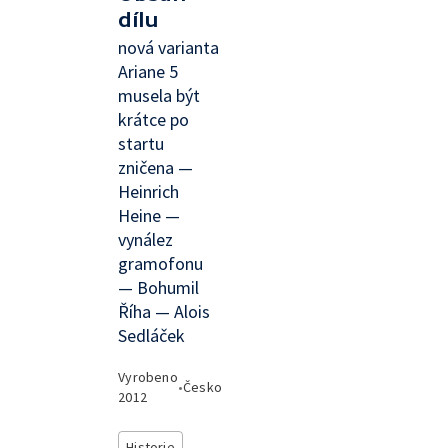
dílu
nová varianta
Ariane 5
musela být
krátce po
startu
zničena —
Heinrich
Heine —
vynález
gramofonu
— Bohumil
Říha — Alois
Sedláček
Vyrobeno
•
Česko
2012
Historie