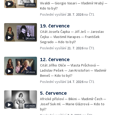
Vivaldi — Giorgio Vasari — Vladimír Hrubý —
14 min
Kdo to byl?
Poslední vysílání
28. 7. 2026
na ČT1
19. července
Citát Josefa Čapka — Jiří Ješ — Jaroslav
Čejka — Vlastimil Harapes — František
14 min
Segrado — Kdo to byl?
Poslední vysílání
21. 7. 2026
na ČT1
12. července
Citát Jiřího Oliče — Vlasta Průchová —
Ladislav Pešek — Jan Kristofori — Vladimír
14 min
Beneš — Kdo to byl?
Poslední vysílání
14. 7. 2026
na ČT1
5. července
Africké přísloví — Bikini — Vladimír Čech —
Josef Suk ml. — Marie Glázrová — Kdo to
14 min
byl?