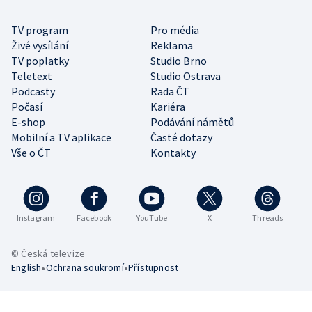
TV program
Pro média
Živé vysílání
Reklama
TV poplatky
Studio Brno
Teletext
Studio Ostrava
Podcasty
Rada ČT
Počasí
Kariéra
E-shop
Podávání námětů
Mobilní a TV aplikace
Časté dotazy
Vše o ČT
Kontakty
Instagram
Facebook
YouTube
X
Threads
© Česká televize
•
•
English
Ochrana soukromí
Přístupnost