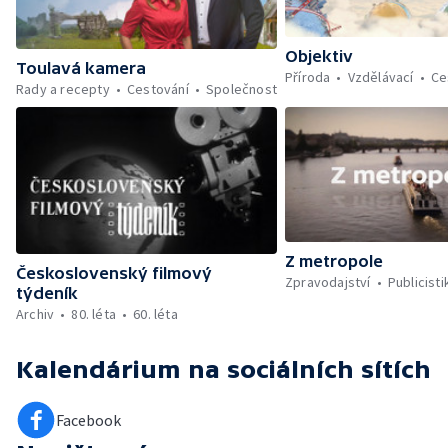
Objektiv
Toulavá kamera
Příroda
Vzdělávací
Ce
Rady a recepty
Cestování
Společnost
Z metropole
Československý filmový
Zpravodajství
Publicisti
týdeník
Archiv
80. léta
60. léta
Kalendárium
na sociálních sítích
Facebook