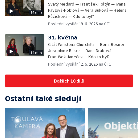
Svatý Medard — František Foltýn — Ivana
Pavlová-Hoblová — Věra Suková — Helena
14 min
Růžičková — Kdo to byl?
Poslední vysílání
9. 6. 2026
na ČT1
31. května
Citát Winstona Churchilla — Boris Rösner —
Josephine Baker — Dana Drábová —
14 min
František Janeček — Kdo to byl?
Poslední vysílání
2. 6. 2026
na ČT1
Dalších 10 dílů
Ostatní také sledují