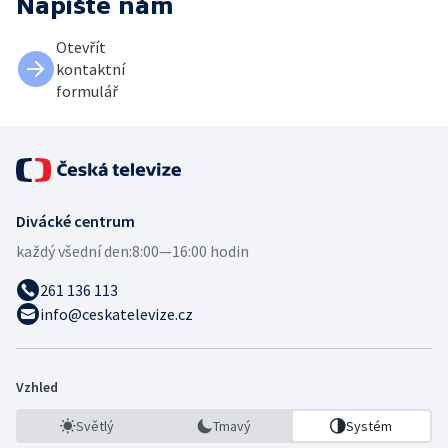
Napište nám
Otevřít
kontaktní
formulář
Divácké centrum
každý všední den:
8:00—16:00 hodin
261 136 113
info@ceskatelevize.cz
Vzhled
Světlý
Tmavý
Systém