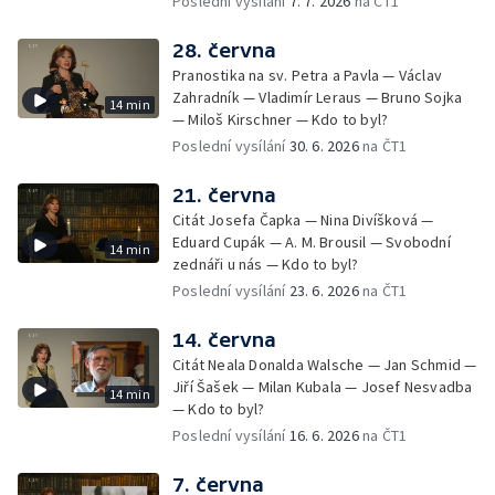
Poslední vysílání
7. 7. 2026
na ČT1
28. června
Pranostika na sv. Petra a Pavla — Václav
Zahradník — Vladimír Leraus — Bruno Sojka
14 min
— Miloš Kirschner — Kdo to byl?
Poslední vysílání
30. 6. 2026
na ČT1
21. června
Citát Josefa Čapka — Nina Divíšková —
Eduard Cupák — A. M. Brousil — Svobodní
14 min
zednáři u nás — Kdo to byl?
Poslední vysílání
23. 6. 2026
na ČT1
14. června
Citát Neala Donalda Walsche — Jan Schmid —
Jiří Šašek — Milan Kubala — Josef Nesvadba
14 min
— Kdo to byl?
Poslední vysílání
16. 6. 2026
na ČT1
7. června