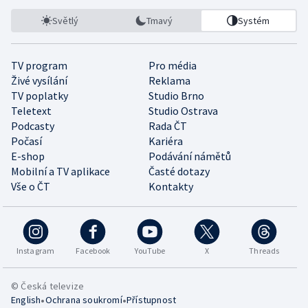
Světlý
Tmavý
Systém
TV program
Pro média
Živé vysílání
Reklama
TV poplatky
Studio Brno
Teletext
Studio Ostrava
Podcasty
Rada ČT
Počasí
Kariéra
E-shop
Podávání námětů
Mobilní a TV aplikace
Časté dotazy
Vše o ČT
Kontakty
Instagram
Facebook
YouTube
X
Threads
© Česká televize
•
•
English
Ochrana soukromí
Přístupnost