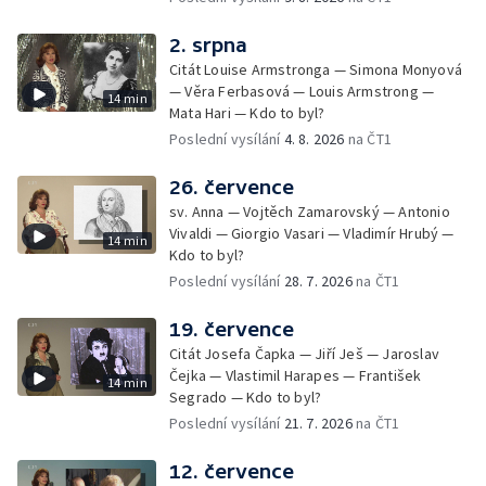
2. srpna
Citát Louise Armstronga — Simona Monyová
— Věra Ferbasová — Louis Armstrong —
14 min
Mata Hari — Kdo to byl?
Poslední vysílání
4. 8. 2026
na ČT1
26. července
sv. Anna — Vojtěch Zamarovský — Antonio
Vivaldi — Giorgio Vasari — Vladimír Hrubý —
14 min
Kdo to byl?
Poslední vysílání
28. 7. 2026
na ČT1
19. července
Citát Josefa Čapka — Jiří Ješ — Jaroslav
Čejka — Vlastimil Harapes — František
14 min
Segrado — Kdo to byl?
Poslední vysílání
21. 7. 2026
na ČT1
12. července