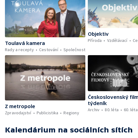
Objektiv
Příroda
Vzdělávací
Ce
Toulavá kamera
Rady a recepty
Cestování
Společnost
Československý fil
týdeník
Z metropole
Archiv
80. léta
60. léta
Zpravodajství
Publicistika
Regiony
Kalendárium
na sociálních sítích