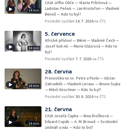
Citát Jiřího Oliče — Vlasta Průchová —
Ladislav Pešek — Jan Kristofori — Vladimír
14 min
Beneš — Kdo to byl?
Poslední vysílání
14. 7. 2026
na ČT1
5. července
Africké přísloví — Bikini — Vladimír Čech —
Josef Suk ml. — Marie Glázrová — Kdo to
14 min
byl?
Poslední vysílání
7. 7. 2026
na ČT1
28. června
Pranostika na sv. Petra a Pavla — Václav
Zahradník — Vladimír Leraus — Bruno Sojka
14 min
— Miloš Kirschner — Kdo to byl?
Poslední vysílání
30. 6. 2026
na ČT1
21. června
Citát Josefa Čapka — Nina Divíšková —
Eduard Cupák — A. M. Brousil — Svobodní
14 min
zednáři u nás — Kdo to byl?