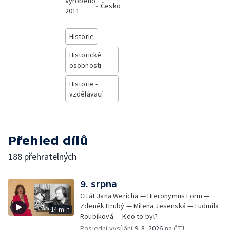
Vyrobeno
•
Česko
2011
Historie
Historické
osobnosti
Historie -
vzdělávací
Přehled dílů
188 přehratelných
9. srpna
Citát Jana Wericha — Hieronymus Lorm —
Zdeněk Hrubý — Milena Jesenská — Ludmila
14 min
Roubíková — Kdo to byl?
Poslední vysílání
9. 8. 2026
na ČT1