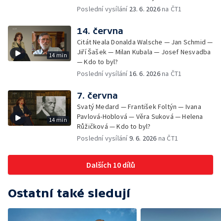
Poslední vysílání
23. 6. 2026
na ČT1
14. června
Citát Neala Donalda Walsche — Jan Schmid —
Jiří Šašek — Milan Kubala — Josef Nesvadba
14 min
— Kdo to byl?
Poslední vysílání
16. 6. 2026
na ČT1
7. června
Svatý Medard — František Foltýn — Ivana
Pavlová-Hoblová — Věra Suková — Helena
14 min
Růžičková — Kdo to byl?
Poslední vysílání
9. 6. 2026
na ČT1
Dalších 10 dílů
Ostatní také sledují