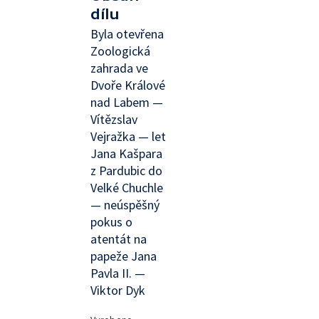
dílu
Byla otevřena
Zoologická
zahrada ve
Dvoře Králové
nad Labem —
Vítězslav
Vejražka — let
Jana Kašpara
z Pardubic do
Velké Chuchle
— neúspěšný
pokus o
atentát na
papeže Jana
Pavla II. —
Viktor Dyk