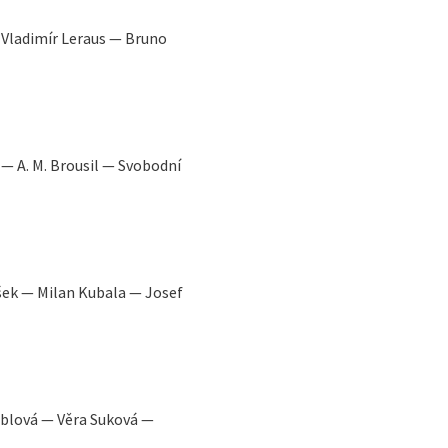
— Vladimír Leraus — Bruno
— A. M. Brousil — Svobodní
šek — Milan Kubala — Josef
oblová — Věra Suková —