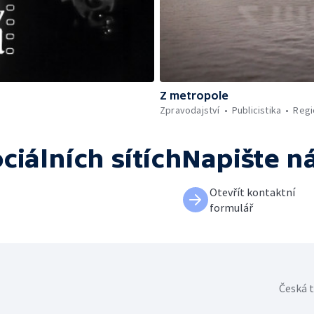
Z metropole
Zpravodajství
Publicistika
Regi
ciálních sítích
Napište n
Otevřít kontaktní
formulář
Česká t