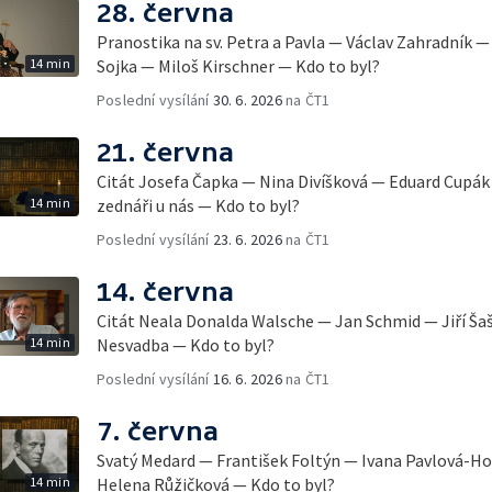
28. června
Pranostika na sv. Petra a Pavla — Václav Zahradník 
14 min
Sojka — Miloš Kirschner — Kdo to byl?
Poslední vysílání
30. 6. 2026
na ČT1
21. června
Citát Josefa Čapka — Nina Divíšková — Eduard Cupák 
14 min
zednáři u nás — Kdo to byl?
Poslední vysílání
23. 6. 2026
na ČT1
14. června
Citát Neala Donalda Walsche — Jan Schmid — Jiří Ša
14 min
Nesvadba — Kdo to byl?
Poslední vysílání
16. 6. 2026
na ČT1
7. června
Svatý Medard — František Foltýn — Ivana Pavlová-H
14 min
Helena Růžičková — Kdo to byl?