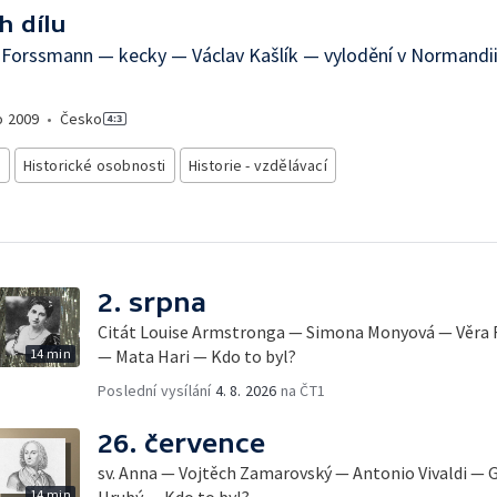
h dílu
Forssmann — kecky — Václav Kašlík — vylodění v Normandii
o
2009
•
Česko
e
Historické osobnosti
Historie - vzdělávací
2. srpna
Citát Louise Armstronga — Simona Monyová — Věra 
14 min
— Mata Hari — Kdo to byl?
Poslední vysílání
4. 8. 2026
na ČT1
26. července
sv. Anna — Vojtěch Zamarovský — Antonio Vivaldi — G
14 min
Hrubý — Kdo to byl?