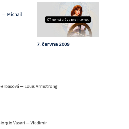
 — Michail
ČT nemá práva pro internet
7. června 2009
Ferbasová — Louis Armstrong
iorgio Vasari — Vladimír