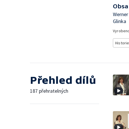
Obsa
Werner 
Glinka
Vyroben
Histori
Přehled dílů
187 přehratelných