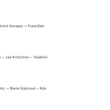
stimil Harapes — František
k — Jan Kristofori — Vladimír
k ml. — Marie Glázrová — Kdo