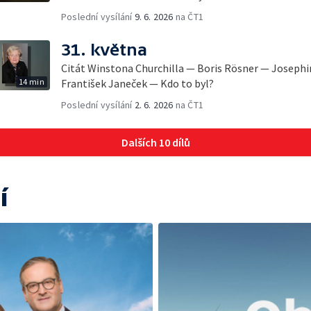
Poslední vysílání
9. 6. 2026
na ČT1
31. května
Citát Winstona Churchilla — Boris Rösner — Joseph
14 min
František Janeček — Kdo to byl?
Poslední vysílání
2. 6. 2026
na ČT1
Dalších 10 dílů
í