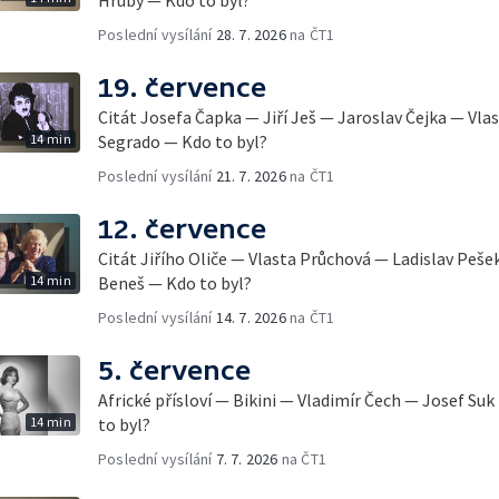
Poslední vysílání
28. 7. 2026
na ČT1
19. července
Citát Josefa Čapka — Jiří Ješ — Jaroslav Čejka — Vla
14 min
Segrado — Kdo to byl?
Poslední vysílání
21. 7. 2026
na ČT1
12. července
Citát Jiřího Oliče — Vlasta Průchová — Ladislav Peše
14 min
Beneš — Kdo to byl?
Poslední vysílání
14. 7. 2026
na ČT1
5. července
Africké přísloví — Bikini — Vladimír Čech — Josef Su
14 min
to byl?
Poslední vysílání
7. 7. 2026
na ČT1