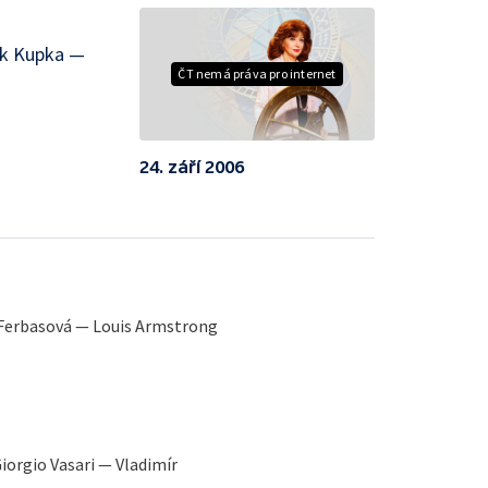
ek Kupka —
ČT nemá práva pro internet
24. září 2006
Ferbasová — Louis Armstrong
iorgio Vasari — Vladimír