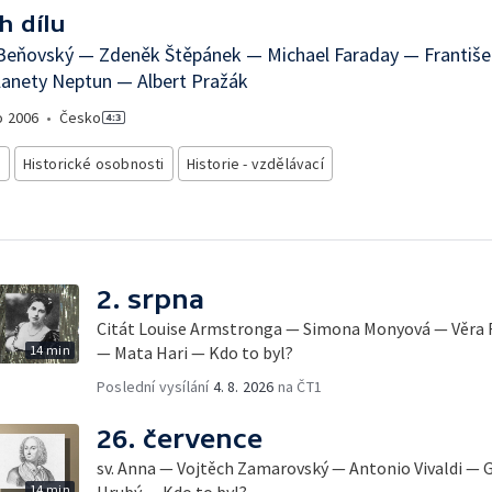
h dílu
Beňovský — Zdeněk Štěpánek — Michael Faraday — Františ
lanety Neptun — Albert Pražák
o
2006
•
Česko
e
Historické osobnosti
Historie - vzdělávací
2. srpna
Citát Louise Armstronga — Simona Monyová — Věra 
14 min
— Mata Hari — Kdo to byl?
Poslední vysílání
4. 8. 2026
na ČT1
26. července
sv. Anna — Vojtěch Zamarovský — Antonio Vivaldi — G
14 min
Hrubý — Kdo to byl?