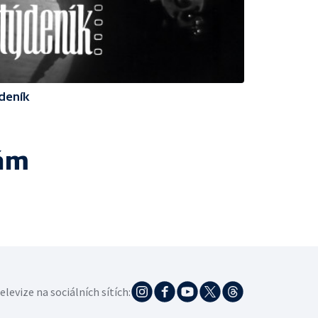
deník
ám
elevize na sociálních sítích: