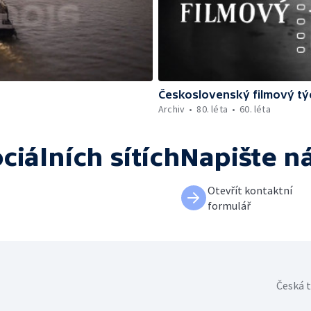
Československý filmový tý
Archiv
80. léta
60. léta
ciálních sítích
Napište n
Otevřít kontaktní
formulář
Česká t