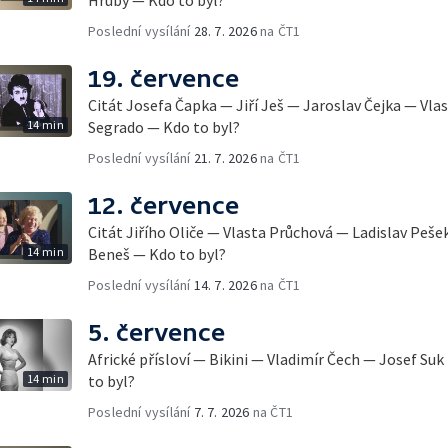
Poslední vysílání
28. 7. 2026
na ČT1
19. července
Citát Josefa Čapka — Jiří Ješ — Jaroslav Čejka — Vla
14 min
Segrado — Kdo to byl?
Poslední vysílání
21. 7. 2026
na ČT1
12. července
Citát Jiřího Oliče — Vlasta Průchová — Ladislav Peše
14 min
Beneš — Kdo to byl?
Poslední vysílání
14. 7. 2026
na ČT1
5. července
Africké přísloví — Bikini — Vladimír Čech — Josef Su
14 min
to byl?
Poslední vysílání
7. 7. 2026
na ČT1