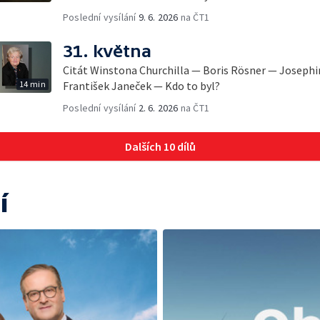
Poslední vysílání
9. 6. 2026
na ČT1
31. května
Citát Winstona Churchilla — Boris Rösner — Joseph
14 min
František Janeček — Kdo to byl?
Poslední vysílání
2. 6. 2026
na ČT1
Dalších 10 dílů
í