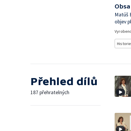
Obsa
Matúš 
objev p
Vyroben
Histori
Přehled dílů
187 přehratelných