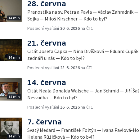
28. června
Pranostika na sv. Petra a Pavla — Václav Zahradník 
14 min
Sojka — Miloš Kirschner — Kdo to byl?
Poslední vysílání
30. 6. 2026
na ČT1
21. června
Citát Josefa Čapka — Nina Divíšková — Eduard Cupák 
14 min
zednáři u nás — Kdo to byl?
Poslední vysílání
23. 6. 2026
na ČT1
14. června
Citát Neala Donalda Walsche — Jan Schmid — Jiří Ša
14 min
Nesvadba — Kdo to byl?
Poslední vysílání
16. 6. 2026
na ČT1
7. června
Svatý Medard — František Foltýn — Ivana Pavlová-H
14 min
Helena Růžičková — Kdo to byl?