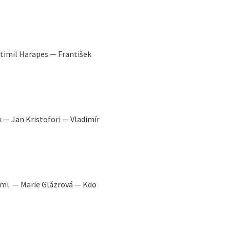
stimil Harapes — František
k — Jan Kristofori — Vladimír
k ml. — Marie Glázrová — Kdo