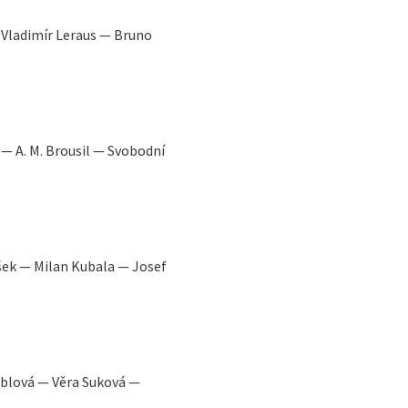
— Vladimír Leraus — Bruno
— A. M. Brousil — Svobodní
šek — Milan Kubala — Josef
oblová — Věra Suková —