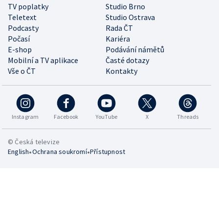
TV poplatky
Studio Brno
Teletext
Studio Ostrava
Podcasty
Rada ČT
Počasí
Kariéra
E-shop
Podávání námětů
Mobilní a TV aplikace
Časté dotazy
Vše o ČT
Kontakty
Instagram
Facebook
YouTube
X
Threads
© Česká televize
•
•
English
Ochrana soukromí
Přístupnost