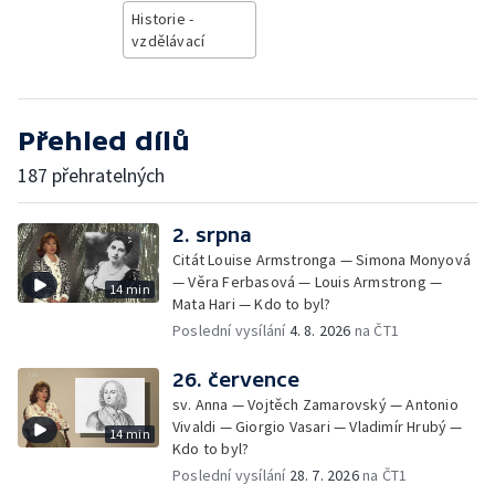
Historie -
vzdělávací
Přehled dílů
187 přehratelných
2. srpna
Citát Louise Armstronga — Simona Monyová
— Věra Ferbasová — Louis Armstrong —
14 min
Mata Hari — Kdo to byl?
Poslední vysílání
4. 8. 2026
na ČT1
26. července
sv. Anna — Vojtěch Zamarovský — Antonio
Vivaldi — Giorgio Vasari — Vladimír Hrubý —
14 min
Kdo to byl?
Poslední vysílání
28. 7. 2026
na ČT1