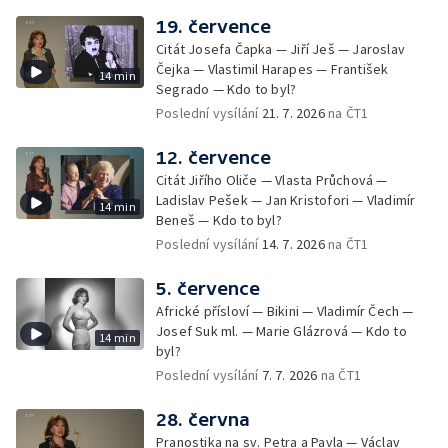
19. července
Citát Josefa Čapka — Jiří Ješ — Jaroslav
Čejka — Vlastimil Harapes — František
14 min
Segrado — Kdo to byl?
Poslední vysílání
21. 7. 2026
na ČT1
12. července
Citát Jiřího Oliče — Vlasta Průchová —
Ladislav Pešek — Jan Kristofori — Vladimír
14 min
Beneš — Kdo to byl?
Poslední vysílání
14. 7. 2026
na ČT1
5. července
Africké přísloví — Bikini — Vladimír Čech —
Josef Suk ml. — Marie Glázrová — Kdo to
14 min
byl?
Poslední vysílání
7. 7. 2026
na ČT1
28. června
Pranostika na sv. Petra a Pavla — Václav