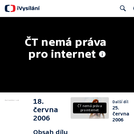
Search
ČT nemá práva 
pro internet
18.
Další díl
ČT nemá práva
25.
června
pro internet
června
2006
2006
Obsah dílu