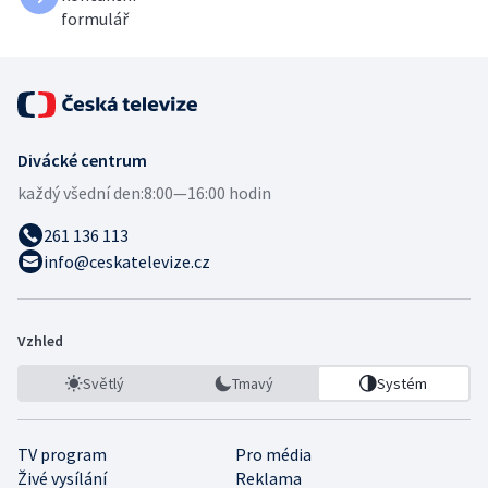
formulář
Divácké centrum
každý všední den:
8:00—16:00 hodin
261 136 113
info@ceskatelevize.cz
Vzhled
Světlý
Tmavý
Systém
TV program
Pro média
Živé vysílání
Reklama