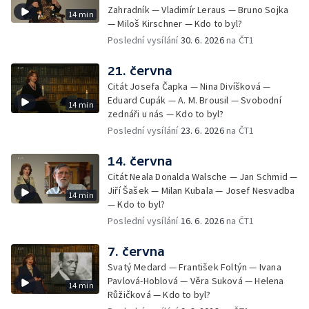
Zahradník — Vladimír Leraus — Bruno Sojka
14 min
— Miloš Kirschner — Kdo to byl?
Poslední vysílání
30. 6. 2026
na ČT1
21. června
Citát Josefa Čapka — Nina Divíšková —
Eduard Cupák — A. M. Brousil — Svobodní
14 min
zednáři u nás — Kdo to byl?
Poslední vysílání
23. 6. 2026
na ČT1
14. června
Citát Neala Donalda Walsche — Jan Schmid —
Jiří Šašek — Milan Kubala — Josef Nesvadba
14 min
— Kdo to byl?
Poslední vysílání
16. 6. 2026
na ČT1
7. června
Svatý Medard — František Foltýn — Ivana
Pavlová-Hoblová — Věra Suková — Helena
14 min
Růžičková — Kdo to byl?