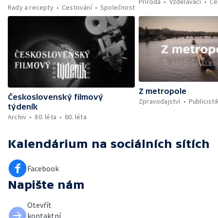
Příroda
Vzdělávací
Ce
Rady a recepty
Cestování
Společnost
Z metropole
Československý filmový
Zpravodajství
Publicisti
týdeník
Archiv
80. léta
60. léta
Kalendárium
na sociálních sítích
Facebook
Napište nám
Otevřít
kontaktní