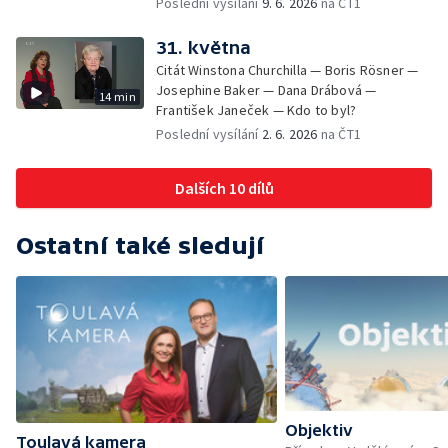
Poslední vysílání
9. 6. 2026
na ČT1
31. května
Citát Winstona Churchilla — Boris Rösner —
Josephine Baker — Dana Drábová —
14 min
František Janeček — Kdo to byl?
Poslední vysílání
2. 6. 2026
na ČT1
Dalších 10 dílů
Ostatní také sledují
Objektiv
Toulavá kamera