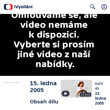
Omlouváme se, ale 
Search
video nemáme 
k dispozici. 
Vyberte si prosím 
jiné video z naší 
nabídky.
15. ledna
Další
díl
2005
22.
15 min
ledna
Obsah dílu
2005