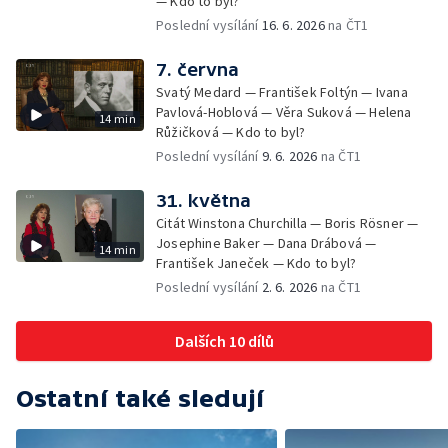
— Kdo to byl?
Poslední vysílání
16. 6. 2026
na ČT1
7. června
Svatý Medard — František Foltýn — Ivana
Pavlová-Hoblová — Věra Suková — Helena
14 min
Růžičková — Kdo to byl?
Poslední vysílání
9. 6. 2026
na ČT1
31. května
Citát Winstona Churchilla — Boris Rösner —
Josephine Baker — Dana Drábová —
14 min
František Janeček — Kdo to byl?
Poslední vysílání
2. 6. 2026
na ČT1
Dalších 10 dílů
Ostatní také sledují