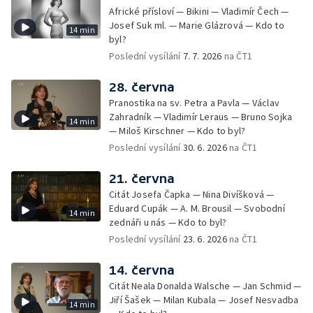
Africké přísloví — Bikini — Vladimír Čech —
Josef Suk ml. — Marie Glázrová — Kdo to
14 min
byl?
Poslední vysílání
7. 7. 2026
na ČT1
28. června
Pranostika na sv. Petra a Pavla — Václav
Zahradník — Vladimír Leraus — Bruno Sojka
14 min
— Miloš Kirschner — Kdo to byl?
Poslední vysílání
30. 6. 2026
na ČT1
21. června
Citát Josefa Čapka — Nina Divíšková —
Eduard Cupák — A. M. Brousil — Svobodní
14 min
zednáři u nás — Kdo to byl?
Poslední vysílání
23. 6. 2026
na ČT1
14. června
Citát Neala Donalda Walsche — Jan Schmid —
Jiří Šašek — Milan Kubala — Josef Nesvadba
14 min