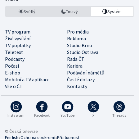
Světlý
Tmavý
Systém
TV program
Pro média
Živé vysílání
Reklama
TV poplatky
Studio Brno
Teletext
Studio Ostrava
Podcasty
Rada ČT
Počasí
Kariéra
E-shop
Podávání námětů
Mobilní a TV aplikace
Časté dotazy
Vše o ČT
Kontakty
Instagram
Facebook
YouTube
X
Threads
© Česká televize
•
•
English
Ochrana soukromí
Přístupnost