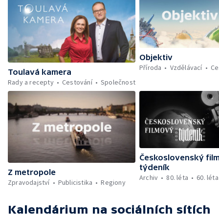
Objektiv
Příroda
Vzdělávací
Ce
Toulavá kamera
Rady a recepty
Cestování
Společnost
Československý fil
týdeník
Z metropole
Archiv
80. léta
60. léta
Zpravodajství
Publicistika
Regiony
Kalendárium
na sociálních sítích