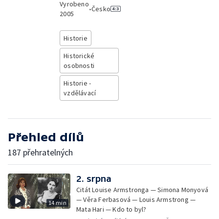
Vyrobeno
•
Česko
2005
Historie
Historické
osobnosti
Historie -
vzdělávací
Přehled dílů
187 přehratelných
2. srpna
Citát Louise Armstronga — Simona Monyová
— Věra Ferbasová — Louis Armstrong —
14 min
Mata Hari — Kdo to byl?