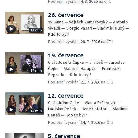
Poslední vysílání
4. 8. 2026
na ČT1
26. července
sv. Anna — Vojtěch Zamarovský — Antonio
Vivaldi — Giorgio Vasari — Vladimír Hrubý —
14 min
Kdo to byl?
Poslední vysílání
28. 7. 2026
na ČT1
19. července
Citát Josefa Čapka — Jiří Ješ — Jaroslav
Čejka — Vlastimil Harapes — František
14 min
Segrado — Kdo to byl?
Poslední vysílání
21. 7. 2026
na ČT1
12. července
Citát Jiřího Oliče — Vlasta Průchová —
Ladislav Pešek — Jan Kristofori — Vladimír
14 min
Beneš — Kdo to byl?
Poslední vysílání
14. 7. 2026
na ČT1
5. července