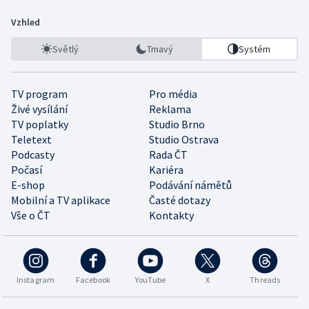
Vzhled
Světlý
Tmavý
Systém
TV program
Pro média
Živé vysílání
Reklama
TV poplatky
Studio Brno
Teletext
Studio Ostrava
Podcasty
Rada ČT
Počasí
Kariéra
E-shop
Podávání námětů
Mobilní a TV aplikace
Časté dotazy
Vše o ČT
Kontakty
Instagram
Facebook
YouTube
X
Threads