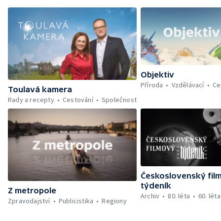
Objektiv
Příroda
Vzdělávací
Ce
Toulavá kamera
Rady a recepty
Cestování
Společnost
Československý fil
týdeník
Z metropole
Archiv
80. léta
60. léta
Zpravodajství
Publicistika
Regiony