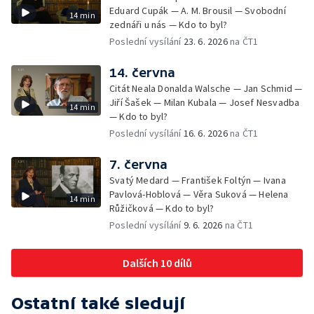
Eduard Cupák — A. M. Brousil — Svobodní
14 min
zednáři u nás — Kdo to byl?
Poslední vysílání
23. 6. 2026
na ČT1
14. června
Citát Neala Donalda Walsche — Jan Schmid —
Jiří Šašek — Milan Kubala — Josef Nesvadba
14 min
— Kdo to byl?
Poslední vysílání
16. 6. 2026
na ČT1
7. června
Svatý Medard — František Foltýn — Ivana
Pavlová-Hoblová — Věra Suková — Helena
14 min
Růžičková — Kdo to byl?
Poslední vysílání
9. 6. 2026
na ČT1
Dalších 10 dílů
Ostatní také sledují