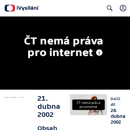
Search
ČT nemá práva 
pro internet
21.
Další
ČT nemá práva
díl
dubna
pro internet
28.
2002
dubna
2002
Obsah