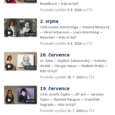
14 min
Roubíková — Kdo to byl?
Poslední vysílání
9. 8. 2026
na ČT1
2. srpna
Citát Louise Armstronga — Simona Monyová
— Věra Ferbasová — Louis Armstrong —
14 min
Mata Hari — Kdo to byl?
Poslední vysílání
4. 8. 2026
na ČT1
26. července
sv. Anna — Vojtěch Zamarovský — Antonio
Vivaldi — Giorgio Vasari — Vladimír Hrubý —
14 min
Kdo to byl?
Poslední vysílání
28. 7. 2026
na ČT1
19. července
Citát Josefa Čapka — Jiří Ješ — Jaroslav
Čejka — Vlastimil Harapes — František
14 min
Segrado — Kdo to byl?
Poslední vysílání
21. 7. 2026
na ČT1