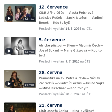
12. července
Citát Jiřího Oliče — Vlasta Průchová —
Ladislav Pešek — Jan Kristofori — Vladimír
14 min
Beneš — Kdo to byl?
Poslední vysílání
14. 7. 2026
na ČT1
5. července
Africké přísloví — Bikini — Vladimír Čech —
Josef Suk ml. — Marie Glázrová — Kdo to
14 min
byl?
Poslední vysílání
7. 7. 2026
na ČT1
28. června
Pranostika na sv. Petra a Pavla — Václav
Zahradník — Vladimír Leraus — Bruno Sojka
14 min
— Miloš Kirschner — Kdo to byl?
Poslední vysílání
30. 6. 2026
na ČT1
21. června
Citát Josefa Čapka — Nina Divíšková —