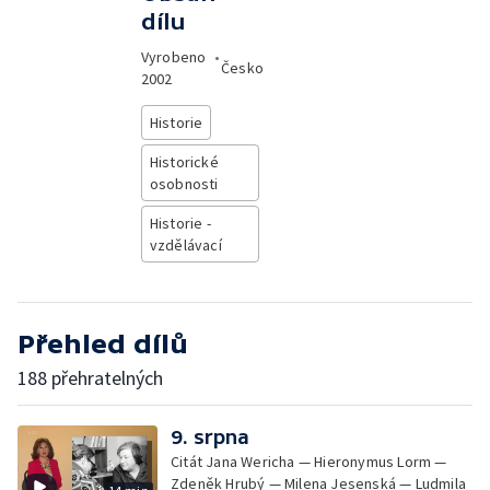
dílu
Vyrobeno
•
Česko
2002
Historie
Historické
osobnosti
Historie -
vzdělávací
Přehled dílů
188 přehratelných
9. srpna
Citát Jana Wericha — Hieronymus Lorm —
Zdeněk Hrubý — Milena Jesenská — Ludmila