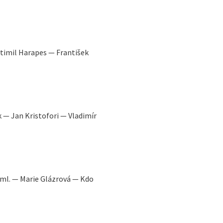
stimil Harapes — František
k — Jan Kristofori — Vladimír
k ml. — Marie Glázrová — Kdo