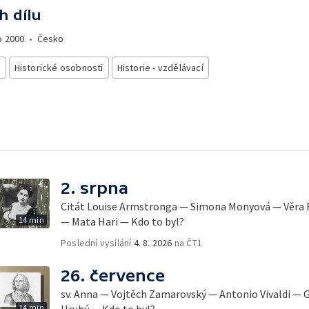
h dílu
o
2000
•
Česko
e
Historické osobnosti
Historie - vzdělávací
2. srpna
Citát Louise Armstronga — Simona Monyová — Věra 
14 min
— Mata Hari — Kdo to byl?
Poslední vysílání
4. 8. 2026
na ČT1
26. července
sv. Anna — Vojtěch Zamarovský — Antonio Vivaldi — G
14 min
Hrubý — Kdo to byl?