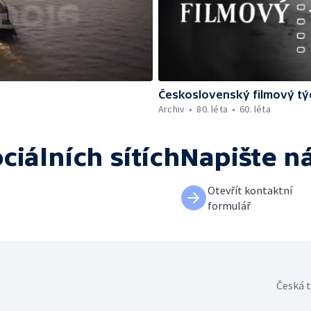
Československý filmový tý
Archiv
80. léta
60. léta
ciálních sítích
Napište n
Otevřít kontaktní
formulář
Česká t