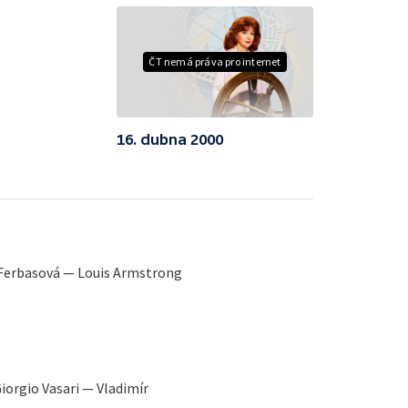
ČT nemá práva pro internet
16. dubna 2000
Ferbasová — Louis Armstrong
iorgio Vasari — Vladimír