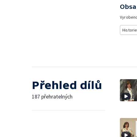
Obsa
Vyroben
Histori
Přehled dílů
187 přehratelných