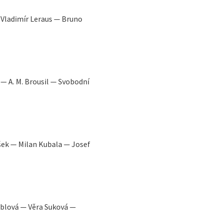
— Vladimír Leraus — Bruno
— A. M. Brousil — Svobodní
šek — Milan Kubala — Josef
oblová — Věra Suková —