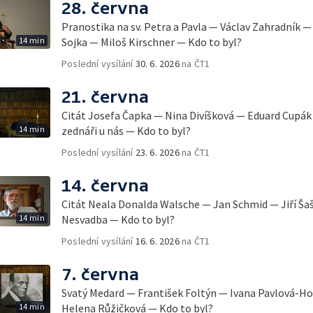
28. června
Pranostika na sv. Petra a Pavla — Václav Zahradník 
14 min
Sojka — Miloš Kirschner — Kdo to byl?
Poslední vysílání
30. 6. 2026
na ČT1
21. června
Citát Josefa Čapka — Nina Divíšková — Eduard Cupák 
14 min
zednáři u nás — Kdo to byl?
Poslední vysílání
23. 6. 2026
na ČT1
14. června
Citát Neala Donalda Walsche — Jan Schmid — Jiří Ša
14 min
Nesvadba — Kdo to byl?
Poslední vysílání
16. 6. 2026
na ČT1
7. června
Svatý Medard — František Foltýn — Ivana Pavlová-H
14 min
Helena Růžičková — Kdo to byl?