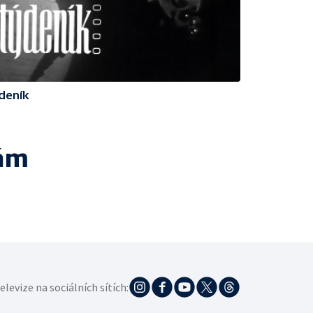
deník
ám
elevize na sociálních sítích: