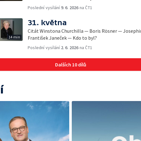
Poslední vysílání
9. 6. 2026
na ČT1
31. května
Citát Winstona Churchilla — Boris Rösner — Joseph
14 min
František Janeček — Kdo to byl?
Poslední vysílání
2. 6. 2026
na ČT1
Dalších 10 dílů
í