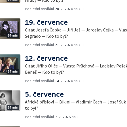
Poslední vysílání
28. 7. 2026
na ČT1
19. července
Citát Josefa Čapka — Jiří Ješ — Jaroslav Čejka — Vla
14 min
Segrado — Kdo to byl?
Poslední vysílání
21. 7. 2026
na ČT1
12. července
Citát Jiřího Oliče — Vlasta Průchová — Ladislav Peše
14 min
Beneš — Kdo to byl?
Poslední vysílání
14. 7. 2026
na ČT1
5. července
Africké přísloví — Bikini — Vladimír Čech — Josef Su
14 min
to byl?
Poslední vysílání
7. 7. 2026
na ČT1