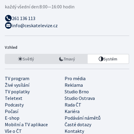
každý všední den:
8:00—16:00 hodin
261 136 113
info@ceskatelevize.cz
Vzhled
Světlý
Tmavý
Systém
TV program
Pro média
Živé vysílání
Reklama
TV poplatky
Studio Brno
Teletext
Studio Ostrava
Podcasty
Rada ČT
Počasí
Kariéra
E-shop
Podávání námětů
Mobilní a TV aplikace
Časté dotazy
Vše o ČT
Kontakty