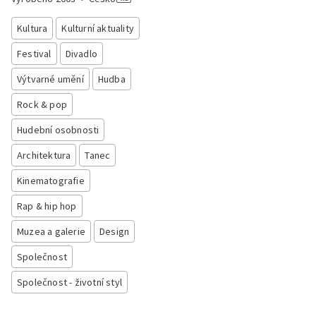
Kultura
Kulturní aktuality
Festival
Divadlo
Výtvarné umění
Hudba
Rock & pop
Hudební osobnosti
Architektura
Tanec
Kinematografie
Rap & hip hop
Muzea a galerie
Design
Společnost
Společnost - životní styl