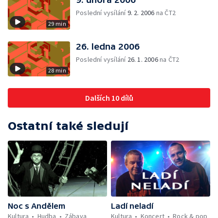
Poslední vysílání
9. 2. 2006
na ČT2
29 min
26. ledna 2006
Poslední vysílání
26. 1. 2006
na ČT2
28 min
Dalších 10 dílů
Ostatní také sledují
Noc s Andělem
Ladí neladí
Kultura
Hudba
Zábava
Kultura
Koncert
Rock & pop