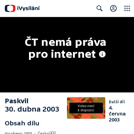
Close
Search
ČT nemá práva 
pro internet
Paskvil
Další díl
Video není
30. dubna 2003
4.
k dispozici
června
2003
Obsah dílu
Vyrobeno
2003
•
Česko