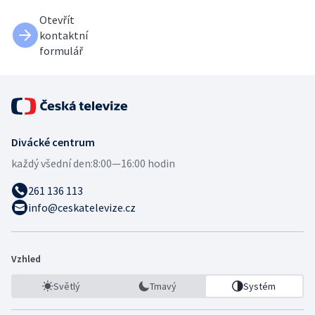
Otevřít
kontaktní
formulář
Divácké centrum
každý všední den:
8:00—16:00 hodin
261 136 113
info@ceskatelevize.cz
Vzhled
Světlý
Tmavý
Systém