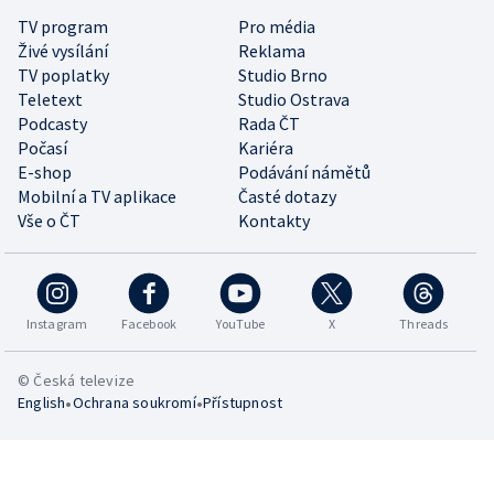
TV program
Pro média
Živé vysílání
Reklama
TV poplatky
Studio Brno
Teletext
Studio Ostrava
Podcasty
Rada ČT
Počasí
Kariéra
E-shop
Podávání námětů
Mobilní a TV aplikace
Časté dotazy
Vše o ČT
Kontakty
Instagram
Facebook
YouTube
X
Threads
© Česká televize
•
•
English
Ochrana soukromí
Přístupnost