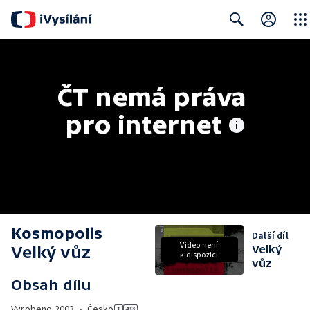
Close
Search
ČT nemá práva 
pro internet
Kosmopolis
Další díl
Video není
Velký vůz
Velký
k dispozici
vůz
Obsah dílu
Vyrobeno
2003
•
Česko