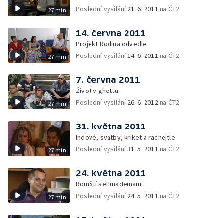
Poslední vysílání
21. 6. 2011
na ČT2
27 min
14. června 2011
Projekt Rodina odvedle
Poslední vysílání
14. 6. 2011
na ČT2
27 min
7. června 2011
Život v ghettu
Poslední vysílání
26. 6. 2012
na ČT2
27 min
31. května 2011
Indové, svatby, kriket a rachejtle
Poslední vysílání
31. 5. 2011
na ČT2
27 min
24. května 2011
Romští selfmademani
Poslední vysílání
24. 5. 2011
na ČT2
27 min