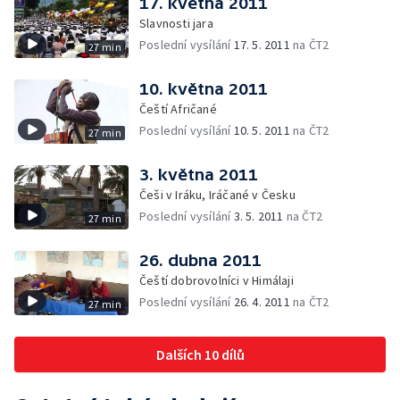
17. května 2011
Slavnosti jara
Poslední vysílání
17. 5. 2011
na ČT2
27 min
10. května 2011
Čeští Afričané
Poslední vysílání
10. 5. 2011
na ČT2
27 min
3. května 2011
Češi v Iráku, Iráčané v Česku
Poslední vysílání
3. 5. 2011
na ČT2
27 min
26. dubna 2011
Čeští dobrovolníci v Himálaji
Poslední vysílání
26. 4. 2011
na ČT2
27 min
Dalších 10 dílů