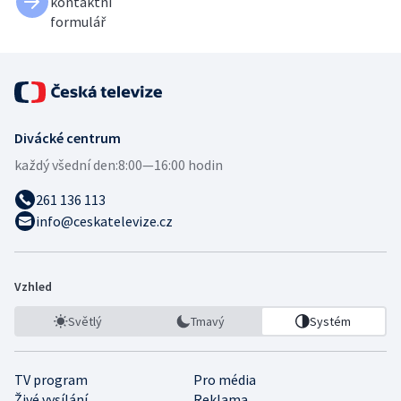
kontaktní
formulář
Divácké centrum
každý všední den:
8:00—16:00 hodin
261 136 113
info@ceskatelevize.cz
Vzhled
Světlý
Tmavý
Systém
TV program
Pro média
Živé vysílání
Reklama