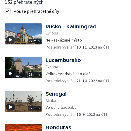
152 přehratelných
Pouze přehratelné díly
Rusko - Kaliningrad
Evropa
Ne - zakázané místo
27 min
Poslední vysílání
19. 11. 2013
na ČT1
Lucembursko
Evropa
Velkovévodství jako dlaň
28 min
Poslední vysílání
21. 10. 2022
na ČT1
Senegal
Afrika
Ve stínu baobabu
27 min
Poslední vysílání
16. 9. 2022
na ČT1
Honduras