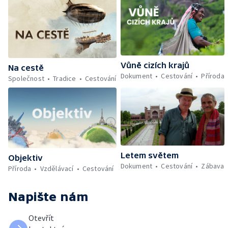
Vůně cizích krajů
Na cestě
Dokument
Cestování
Příroda
Společnost
Tradice
Cestování
Letem světem
Objektiv
Dokument
Cestování
Zábava
Příroda
Vzdělávací
Cestování
Napište nám
Otevřít