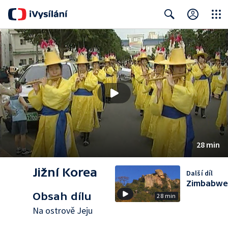
Close
Search
28 min
Jižní Korea
Další díl
Zimbabwe
Obsah dílu
28 min
Na ostrově Jeju