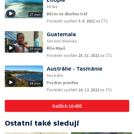
Afrika
Běžec na dlouhou trať
27 min
Poslední vysílání
5. 8. 2022
na ČT1
Guatemala
Severní Amerika
Říše Mayů
27 min
Poslední vysílání
25. 11. 2022
na ČT1
Austrálie - Tasmánie
Austrálie
Pozdrav pravěku
28 min
Poslední vysílání
16. 12. 2022
na ČT1
Dalších 10 dílů
Ostatní také sledují