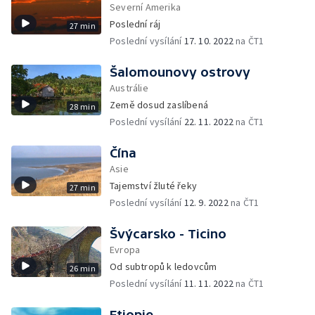
Severní Amerika
Poslední ráj
27 min
Poslední vysílání
17. 10. 2022
na ČT1
Šalomounovy ostrovy
Austrálie
Země dosud zaslíbená
28 min
Poslední vysílání
22. 11. 2022
na ČT1
Čína
Asie
Tajemství žluté řeky
27 min
Poslední vysílání
12. 9. 2022
na ČT1
Švýcarsko - Ticino
Evropa
Od subtropů k ledovcům
26 min
Poslední vysílání
11. 11. 2022
na ČT1
Etiopie