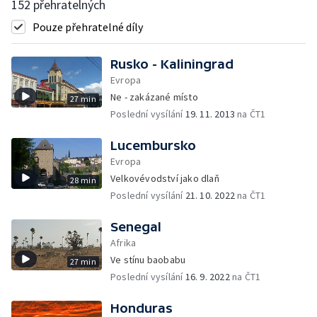
152 přehratelných
Pouze přehratelné díly
Rusko - Kaliningrad
Evropa
Ne - zakázané místo
27 min
Poslední vysílání
19. 11. 2013
na ČT1
Lucembursko
Evropa
Velkovévodství jako dlaň
28 min
Poslední vysílání
21. 10. 2022
na ČT1
Senegal
Afrika
Ve stínu baobabu
27 min
Poslední vysílání
16. 9. 2022
na ČT1
Honduras