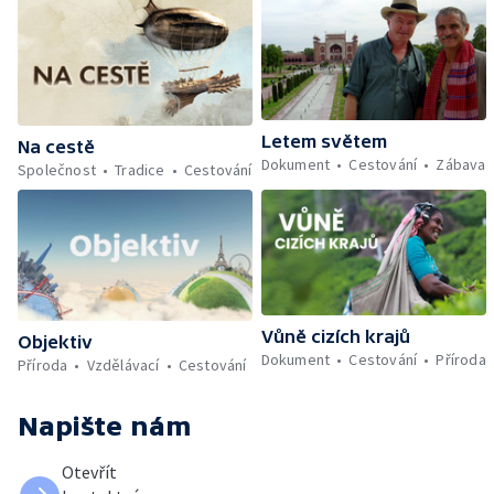
Letem světem
Na cestě
Dokument
Cestování
Zábava
Společnost
Tradice
Cestování
Vůně cizích krajů
Objektiv
Dokument
Cestování
Příroda
Příroda
Vzdělávací
Cestování
Napište nám
Otevřít