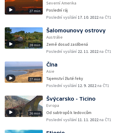
Severní Amerika
Poslední ráj
27 min
Poslední vysílání
17. 10. 2022
na ČT1
Šalomounovy ostrovy
Austrálie
Země dosud zaslíbená
28 min
Poslední vysílání
22. 11. 2022
na ČT1
Čína
Asie
Tajemství žluté řeky
27 min
Poslední vysílání
12. 9. 2022
na ČT1
Švýcarsko - Ticino
Evropa
Od subtropů k ledovcům
26 min
Poslední vysílání
11. 11. 2022
na ČT1
Etiopie