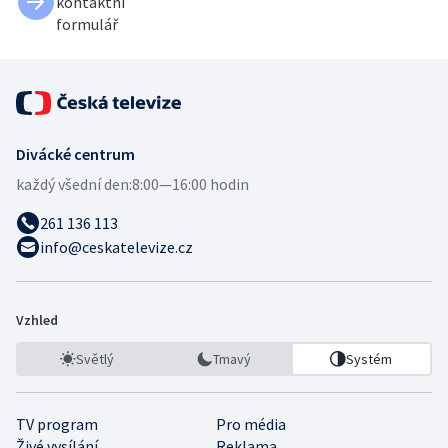
kontaktní
formulář
Divácké centrum
každý všední den:
8:00—16:00 hodin
261 136 113
info@ceskatelevize.cz
Vzhled
Světlý
Tmavý
Systém
TV program
Pro média
Živé vysílání
Reklama