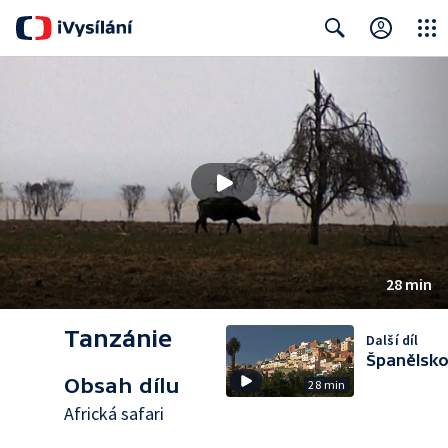
Close
Search
28 min
Tanzánie
Další díl
Španělsk
Obsah dílu
28 min
Africká safari