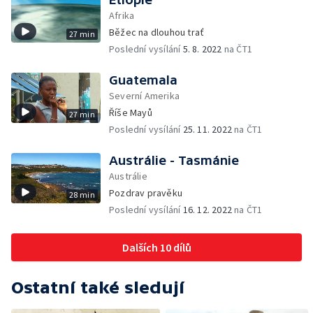
Afrika
Běžec na dlouhou trať
27 min
Poslední vysílání
5. 8. 2022
na ČT1
Guatemala
Severní Amerika
Říše Mayů
27 min
Poslední vysílání
25. 11. 2022
na ČT1
Austrálie - Tasmánie
Austrálie
Pozdrav pravěku
28 min
Poslední vysílání
16. 12. 2022
na ČT1
Dalších 10 dílů
Ostatní také sledují