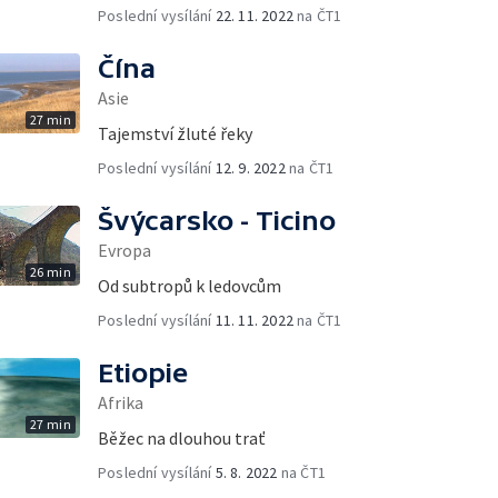
Poslední vysílání
22. 11. 2022
na ČT1
Čína
Asie
27 min
Tajemství žluté řeky
Poslední vysílání
12. 9. 2022
na ČT1
Švýcarsko - Ticino
Evropa
26 min
Od subtropů k ledovcům
Poslední vysílání
11. 11. 2022
na ČT1
Etiopie
Afrika
27 min
Běžec na dlouhou trať
Poslední vysílání
5. 8. 2022
na ČT1