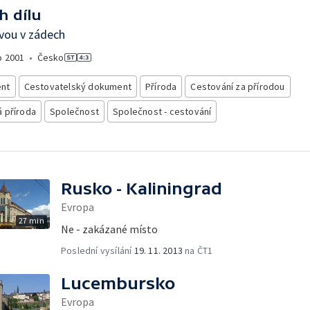
h dílu
vou v zádech
o
2001
•
Česko
nt
Cestovatelský dokument
Příroda
Cestování za přírodou
 příroda
Společnost
Společnost - cestování
Rusko - Kaliningrad
Evropa
27 min
Ne - zakázané místo
Poslední vysílání
19. 11. 2013
na ČT1
Lucembursko
Evropa