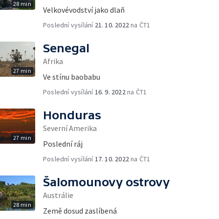
28 min
Velkovévodství jako dlaň
Poslední vysílání
21. 10. 2022
na ČT1
Senegal
Afrika
27 min
Ve stínu baobabu
Poslední vysílání
16. 9. 2022
na ČT1
Honduras
Severní Amerika
27 min
Poslední ráj
Poslední vysílání
17. 10. 2022
na ČT1
Šalomounovy ostrovy
Austrálie
28 min
Země dosud zaslíbená