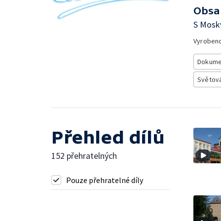
Obsa
S Mosk
Vyroben
Dokume
Světová
Přehled dílů
152 přehratelných
Pouze přehratelné díly