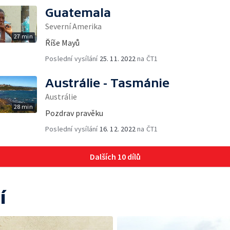
Guatemala
Severní Amerika
27 min
Říše Mayů
Poslední vysílání
25. 11. 2022
na ČT1
Austrálie - Tasmánie
Austrálie
28 min
Pozdrav pravěku
Poslední vysílání
16. 12. 2022
na ČT1
Dalších 10 dílů
í